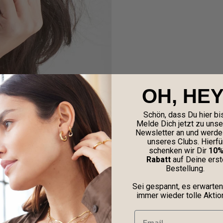
OH, HEY
Schön, dass Du hier bis
Melde Dich jetzt zu uns
Newsletter an und werde 
unseres Clubs. Hierfü
schenken wir Dir
10
Rabatt
auf Deine erst
Bestellung.
Sei gespannt, es erwarten
immer wieder tolle Aktio