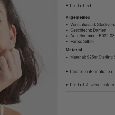
verringern",
"multiples_of"=>"Schritte
Produkttext
von
{{
Allgemeines
quantity
Verschlussart: Steckver
}}",
"minimum_of"=>"Minimum
Geschlecht: Damen
von
Artikelnummer: E022-0
{{
Farbe: Silber
quantity
}}",
Material
"maximum_of"=>"Maximum
Material: 925er Sterling 
von
{{
quantity
Herstellerinformationen
}}"}
Produkt: Anwenderinform