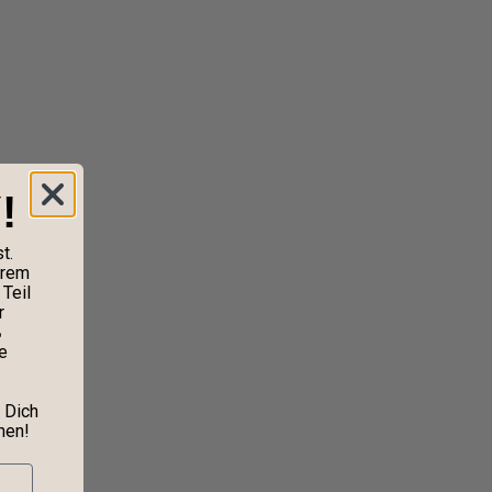
!
t.
erem
Teil
r
%
e
 Dich
nen!