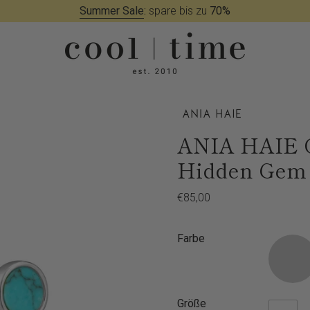
Summer Sale
:
spare bis zu
70%
ANIA HAIE O
Hidden Gem
Regulärer
€85,00
Preis
Farbe
Größe