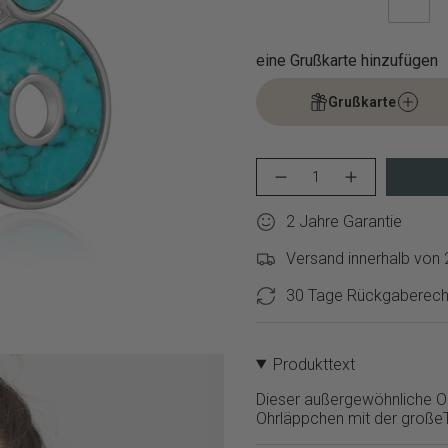
eine Grußkarte hinzufügen
Grußkarte
{"in_cart_html"=>"
Menge
Erhöhen
<span
für
Schaltfläche
class=\"quantity-
ANIA
Menge
2 Jahre Garantie
cart\">
HAIE
-
Ohrhänger
ANIA
{{
–
HAIE
Versand innerhalb von
quantity
Turquoise
Ohrhänger
}}
Hidden
–
30 Tage Rückgaberech
Gem
Turquoise
</span>
verringern
Hidden
im
Gem">
Warenkorb",
"decrease"=>"Menge
Produkttext
für
{{
Dieser außergewöhnliche Oh
product
Ohrläppchen mit der großeT
}}