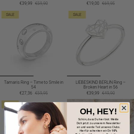
€39,99
€59,90
€19,00
€69,95
SALE
SALE
Tamaris Ring – Time to Smile in
LIEBESKIND BERLIN Ring –
54
Broken Heart in 56
€27,36
€59,95
€39,99
€49,90
SALE
OH, HEY!
Schön, dass Du hier bist. Melde
Dich jetzt zu unserem Newsletter
an und werde Teil unseres Clubs.
Hierfür schenken wir Dir
10%