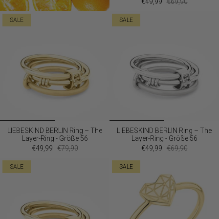
€49,99
€69,90
SALE
SALE
LIEBESKIND BERLIN Ring – The
LIEBESKIND BERLIN Ring – The
Layer-Ring - Größe 56
Layer-Ring - Größe 56
€49,99
€79,90
€49,99
€69,90
SALE
SALE