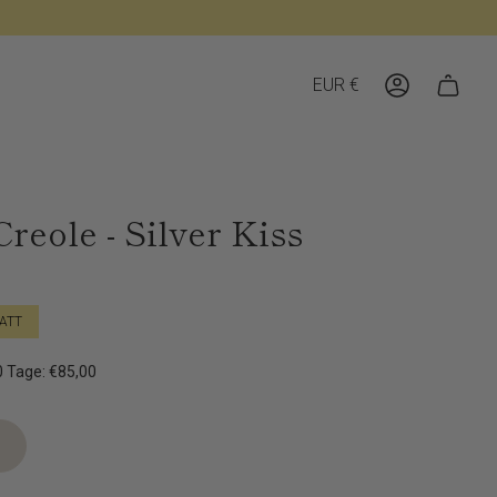
Währung
EUR €
Konto
eole - Silver Kiss
ATT
30 Tage: €85,00