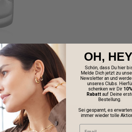
OH, HEY
Schön, dass Du hier bis
Melde Dich jetzt zu uns
Newsletter an und werde 
unseres Clubs. Hierfü
schenken wir Dir
10
Rabatt
auf Deine erst
Bestellung.
Sei gespannt, es erwarten
immer wieder tolle Aktio