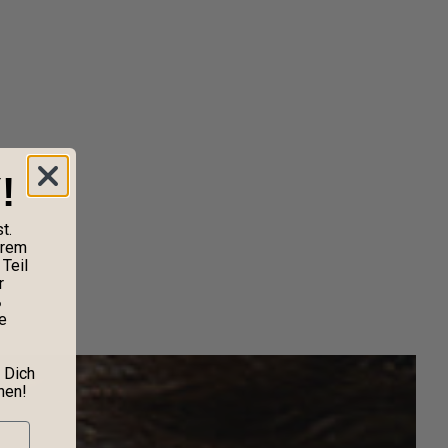
!
t.
erem
Teil
r
%
e
 Dich
nen!