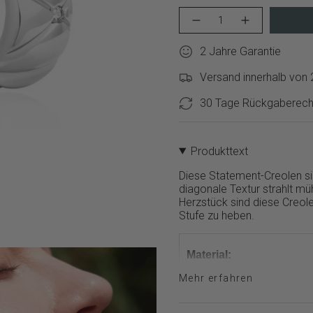
{"in_cart_html"=>"
Menge
Erhöhen
<span
für
Schaltfläche
class=\"quantity-
ANIA
Menge
2 Jahre Garantie
cart\">
HAIE
-
Creole
ANIA
{{
-
HAIE
Versand innerhalb von
quantity
Silver
Creole
}}
Kiss
-
30 Tage Rückgaberech
Hoops
Silver
</span>
verringern
Kiss
im
Hoops">
Warenkorb",
"decrease"=>"Menge
Produkttext
für
{{
Diese Statement-Creolen sin
product
diagonale Textur strahlt mü
}}
Herzstück sind diese Creole
verringern",
Stufe zu heben.
"multiples_of"=>"Schritte
von
{{
Material:
quantity
}}",
Mehr erfahren
Farbe:
"minimum_of"=>"Minimum
von