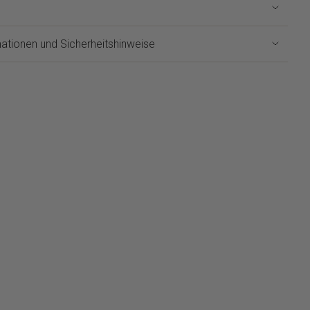
Lock in
E057-05H
ationen und Sicherheitshinweise