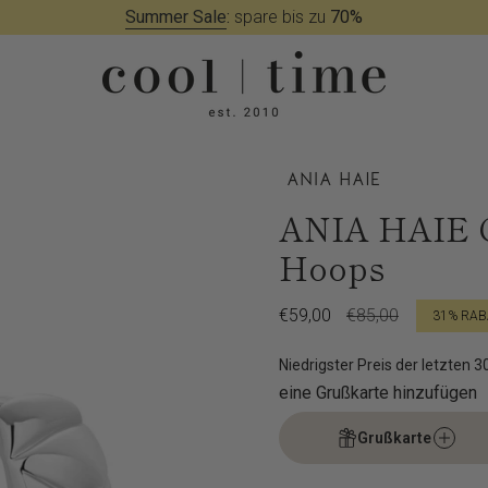
Summer Sale
:
spare bis zu
70%
ANIA HAIE Cr
Hoops
Verkaufspreis
€59,00
Regulärer
€85,00
31%
RAB
Preis
Niedrigster Preis der letzten 
eine Grußkarte hinzufügen
Grußkarte