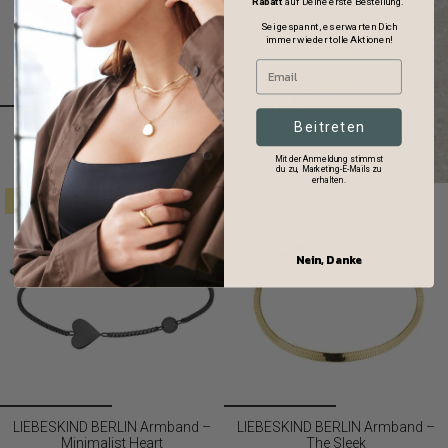
Rabatt
auf Deine erste Bestellung.
Sei gespannt, es erwarten Dich
immer wieder tolle Aktionen!
Beitreten
LIEBESKIND BERLIN Beads –
The Dark Quartz
Mit der Anmeldung stimmst
€39,99
€49,90
du zu, Marketing-E-Mails zu
erhalten.
SALE
SALE
Nein, Danke
LIEBESKIND BERLIN Armband –
LIEBESKIND BERLIN Armband –
Minimalist Heart
The Sleek