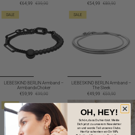
€64,99
€99,90
€54,99
€89,90
SALE
SALE
LIEBESKIND BERLIN Armband –
LIEBESKIND BERLIN Armband –
ArmbandxChoker
The Sleek
€59,99
€99,90
€49,99
€59,90
SALE
OH, HEY!
Schön, dass Du hier bist. Melde
Dich jetzt zu unserem Newsletter
an und werde Teil unseres Clubs.
Hierfür schenken wir Dir
10%