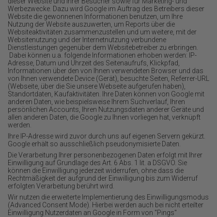
dieser Website und ihrer Besucher sowie für Marketing- und
Werbezwecke. Dazu wird Google im Auftrag des Betreibers dieser
Website die gewonnenen Informationen benutzen, um Ihre
Nutzung der Website auszuwerten, um Reports über die
Websiteaktivitäten zusammenzustellen und um weitere, mit der
Websitenutzung und der Internetnutzung verbundene
Dienstleistungen gegenüber dem Websitebetreiber zu erbringen.
Dabei können u.a. folgende Informationen erhoben werden: IP-
Adresse, Datum und Uhrzeit des Seitenaufrufs, Klickpfad,
Informationen über den von Ihnen verwendeten Browser und das
von Ihnen verwendete Device (Gerät), besuchte Seiten, Referrer-URL
(Webseite, über die Sie unsere Webseite aufgerufen haben),
Standortdaten, Kaufaktivitäten. Ihre Daten können von Google mit
anderen Daten, wie beispielsweise Ihrem Suchverlauf, Ihren
persönlichen Accounts, Ihren Nutzungsdaten anderer Geräte und
allen anderen Daten, die Google zu Ihnen vorliegen hat, verknüpft
werden.
Ihre IP-Adresse wird zuvor durch uns auf eigenen Servern gekürzt.
Google erhält so ausschließlich pseudonymisierte Daten.
Die Verarbeitung Ihrer personenbezogenen Daten erfolgt mit Ihrer
Einwilligung auf Grundlage des Art. 6 Abs. 1 lit. a DSGVO. Sie
können die Einwilligung jederzeit widerrufen, ohne dass die
Rechtmäßigkeit der aufgrund der Einwilligung bis zum Widerruf
erfolgten Verarbeitung berührt wird.
Wir nutzen die erweiterte Implementierung des Einwilligungsmodus
(Advanced Consent Mode). Hierbei werden auch bei nicht erteilter
Einwilligung Nutzerdaten an Google in Form von "Pings"