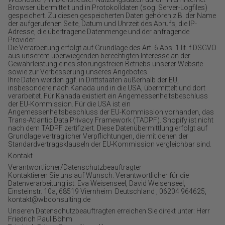
Browser übermittelt und in Protokolldaten (sog. Server-Logfiles)
gespeichert. Zu diesen gespeicherten Daten gehören z.B. der Name
der aufgerufenen Seite, Datum und Uhrzeit des Abrufs, die IP-
Adresse, die übertragene Datenmenge und der anfragende
Provider.
Die Verarbeitung erfolgt auf Grundlage des Art. 6 Abs. 1 lit. f DSGVO
aus unserem überwiegenden berechtigten Interesse an der
Gewährleistung eines störungsfreien Betriebs unserer Website
sowie zur Verbesserung unseres Angebotes.
Ihre Daten werden ggf. in Drittstaaten außerhalb der EU,
insbesondere nach Kanada und in die USA, übermittelt und dort
verarbeitet. Für Kanada existiert ein Angemessenheitsbeschluss
der EU-Kommission. Für die USA ist ein
Angemessenheitsbeschluss der EU-Kommission vorhanden, das
Trans-Atlantic Data Privacy Framework (TADPF). Shopify ist nicht
nach dem TADPF zertifiziert. Diese Datenübermittlung erfolgt auf
Grundlage vertraglicher Verpflichtungen, die mit denen der
Standardvertragsklauseln der EU-Kommission vergleichbar sind.
Kontakt
Verantwortlicher/Datenschutzbeauftragter
Kontaktieren Sie uns auf Wunsch. Verantwortlicher für die
Datenverarbeitung ist: Eva Weisenseel, David Weisenseel,
Einsteinstr. 10a, 68519 Viernheim Deutschland , 06204 964625,
kontakt@wbconsulting.de
Unseren Datenschutzbeauftragten erreichen Sie direkt unter: Herr
Friedrich Paul Böhm