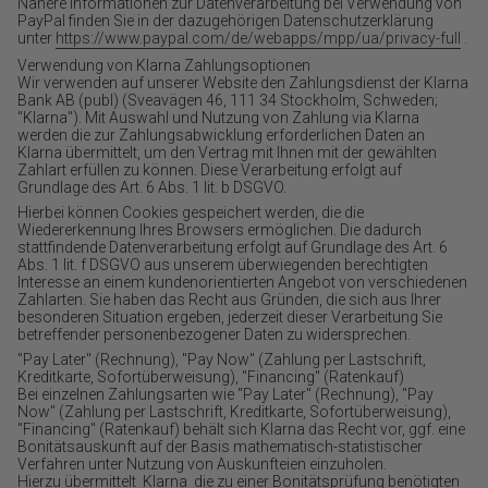
Nähere Informationen zur Datenverarbeitung bei Verwendung von
PayPal finden Sie in der dazugehörigen Datenschutzerklärung
unter
https://www.paypal.com/de/webapps/mpp/ua/privacy-full
.
Verwendung von Klarna Zahlungsoptionen
Wir verwenden auf unserer Website den Zahlungsdienst der Klarna
Bank AB (publ) (Sveavägen 46, 111 34 Stockholm, Schweden;
"Klarna"). Mit Auswahl und Nutzung von Zahlung via Klarna
werden die zur Zahlungsabwicklung erforderlichen Daten an
Klarna übermittelt, um den Vertrag mit Ihnen mit der gewählten
Zahlart erfüllen zu können. Diese Verarbeitung erfolgt auf
Grundlage des Art. 6 Abs. 1 lit. b DSGVO.
Hierbei können Cookies gespeichert werden, die die
Wiedererkennung Ihres Browsers ermöglichen. Die dadurch
stattfindende Datenverarbeitung erfolgt auf Grundlage des Art. 6
Abs. 1 lit. f DSGVO aus unserem überwiegenden berechtigten
Interesse an einem kundenorientierten Angebot von verschiedenen
Zahlarten. Sie haben das Recht aus Gründen, die sich aus Ihrer
besonderen Situation ergeben, jederzeit dieser Verarbeitung Sie
betreffender personenbezogener Daten zu widersprechen.
"Pay Later" (Rechnung), "Pay Now" (Zahlung per Lastschrift,
Kreditkarte, Sofortüberweisung), "Financing" (Ratenkauf)
Bei einzelnen Zahlungsarten wie "Pay Later" (Rechnung), "Pay
Now" (Zahlung per Lastschrift, Kreditkarte, Sofortüberweisung),
"Financing" (Ratenkauf) behält sich Klarna das Recht vor, ggf. eine
Bonitätsauskunft auf der Basis mathematisch-statistischer
Verfahren unter Nutzung von Auskunfteien einzuholen.
Hierzu übermittelt Klarna die zu einer Bonitätsprüfung benötigten