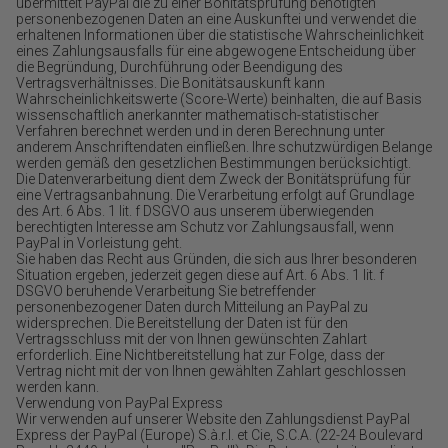
übermittelt PayPal die zu einer Bonitätsprüfung benötigten
personenbezogenen Daten an eine Auskunftei und verwendet die
erhaltenen Informationen über die statistische Wahrscheinlichkeit
eines Zahlungsausfalls für eine abgewogene Entscheidung über
die Begründung, Durchführung oder Beendigung des
Vertragsverhältnisses. Die Bonitätsauskunft kann
Wahrscheinlichkeitswerte (Score-Werte) beinhalten, die auf Basis
wissenschaftlich anerkannter mathematisch-statistischer
Verfahren berechnet werden und in deren Berechnung unter
anderem Anschriftendaten einfließen. Ihre schutzwürdigen Belange
werden gemäß den gesetzlichen Bestimmungen berücksichtigt.
Die Datenverarbeitung dient dem Zweck der Bonitätsprüfung für
eine Vertragsanbahnung. Die Verarbeitung erfolgt auf Grundlage
des Art. 6 Abs. 1 lit. f DSGVO aus unserem überwiegenden
berechtigten Interesse am Schutz vor Zahlungsausfall, wenn
PayPal in Vorleistung geht.
Sie haben das Recht aus Gründen, die sich aus Ihrer besonderen
Situation ergeben, jederzeit gegen diese auf Art. 6 Abs. 1 lit. f
DSGVO beruhende Verarbeitung Sie betreffender
personenbezogener Daten durch Mitteilung an PayPal zu
widersprechen. Die Bereitstellung der Daten ist für den
Vertragsschluss mit der von Ihnen gewünschten Zahlart
erforderlich. Eine Nichtbereitstellung hat zur Folge, dass der
Vertrag nicht mit der von Ihnen gewählten Zahlart geschlossen
werden kann.
Verwendung von PayPal Express
Wir verwenden auf unserer Website den Zahlungsdienst PayPal
Express der PayPal (Europe) S.à.r.l. et Cie, S.C.A. (22-24 Boulevard