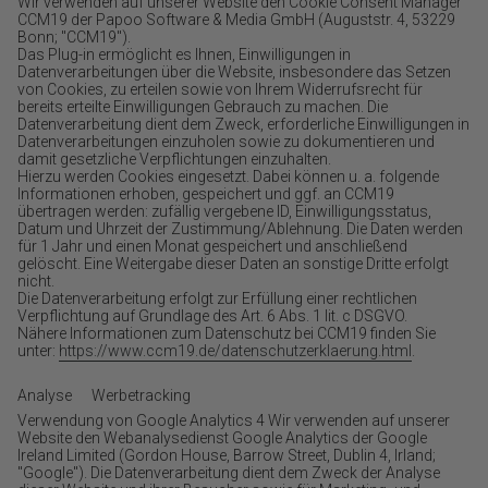
Wir verwenden auf unserer Website den Cookie Consent Manager
CCM19 der Papoo Software & Media GmbH (Auguststr. 4, 53229
Bonn; "CCM19").
Das Plug-in ermöglicht es Ihnen, Einwilligungen in
Datenverarbeitungen über die Website, insbesondere das Setzen
von Cookies, zu erteilen sowie von Ihrem Widerrufsrecht für
bereits erteilte Einwilligungen Gebrauch zu machen. Die
Datenverarbeitung dient dem Zweck, erforderliche Einwilligungen in
Datenverarbeitungen einzuholen sowie zu dokumentieren und
damit gesetzliche Verpflichtungen einzuhalten.
Hierzu werden Cookies eingesetzt. Dabei können u. a. folgende
Informationen erhoben, gespeichert und ggf. an CCM19
übertragen werden: zufällig vergebene ID, Einwilligungsstatus,
Datum und Uhrzeit der Zustimmung/Ablehnung. Die Daten werden
für 1 Jahr und einen Monat gespeichert und anschließend
gelöscht. Eine Weitergabe dieser Daten an sonstige Dritte erfolgt
nicht.
Die Datenverarbeitung erfolgt zur Erfüllung einer rechtlichen
Verpflichtung auf Grundlage des Art. 6 Abs. 1 lit. c DSGVO.
Nähere Informationen zum Datenschutz bei CCM19 finden Sie
unter:
https://www.ccm19.de/datenschutzerklaerung.html
.
Analyse Werbetracking
Verwendung von Google Analytics 4 Wir verwenden auf unserer
Website den Webanalysedienst Google Analytics der Google
Ireland Limited (Gordon House, Barrow Street, Dublin 4, Irland;
"Google"). Die Datenverarbeitung dient dem Zweck der Analyse