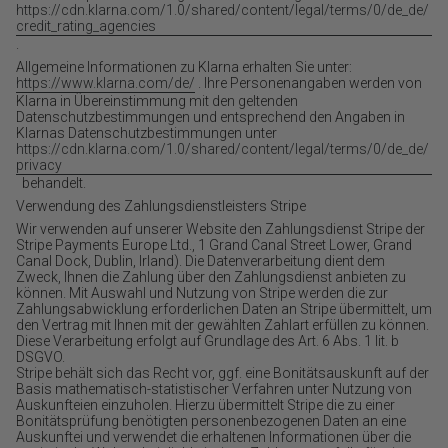
https://cdn.klarna.com/1.0/shared/content/legal/terms/0/de_de/
credit_rating_agencies
.
Allgemeine Informationen zu Klarna erhalten Sie unter:
https://www.klarna.com/de/
. Ihre Personenangaben werden von
Klarna in Übereinstimmung mit den geltenden
Datenschutzbestimmungen und entsprechend den Angaben in
Klarnas Datenschutzbestimmungen unter
https://cdn.klarna.com/1.0/shared/content/legal/terms/0/de_de/
privacy
behandelt.
Verwendung des Zahlungsdienstleisters Stripe
Wir verwenden auf unserer Website den Zahlungsdienst Stripe der
Stripe Payments Europe Ltd., 1 Grand Canal Street Lower, Grand
Canal Dock, Dublin, Irland). Die Datenverarbeitung dient dem
Zweck, Ihnen die Zahlung über den Zahlungsdienst anbieten zu
können. Mit Auswahl und Nutzung von Stripe werden die zur
Zahlungsabwicklung erforderlichen Daten an Stripe übermittelt, um
den Vertrag mit Ihnen mit der gewählten Zahlart erfüllen zu können.
Diese Verarbeitung erfolgt auf Grundlage des Art. 6 Abs. 1 lit. b
DSGVO.
Stripe behält sich das Recht vor, ggf. eine Bonitätsauskunft auf der
Basis mathematisch-statistischer Verfahren unter Nutzung von
Auskunfteien einzuholen. Hierzu übermittelt Stripe die zu einer
Bonitätsprüfung benötigten personenbezogenen Daten an eine
Auskunftei und verwendet die erhaltenen Informationen über die