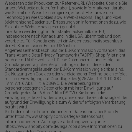
Webseiten oder Produkten, zur Referrer-URL (Webseite, über die Sie
unsere Webseite aufgerufen haben), sowie Informationen darüber,
wie Sie mit der Website interagieren, erfasst. Hierfür werden
Technologien wie Cookies sowie Web-Beacons, Tags und Pixel
(elektronische Dateien zur Erfassung von Informationen dazu, wie
Sie auf der Website navigieren) genutzt.
Ihre Daten werden ggf. in Drittstaaten außerhalb der EU,
insbesondere nach Kanada und in die USA, übermittelt und dort
verarbeitet. Für Kanada existiert ein Angemessenheitsbeschluss
der EU-Kommission. Für die USA ist ein
Angemessenheitsbeschluss der EU-Kommission vorhanden, das
Trans-Atlantic Data Privacy Framework (TADPF). Shopify ist nicht
nach dem TADPF zertifiziert. Diese Datenübermittlung erfolgt auf
Grundlage vertraglicher Verpflichtungen, die mit denen der
Standardvertragsklauseln der EU-Kommission vergleichbar sind.
Die Nutzung von Cookies oder vergleichbarer Technologien erfolgt
mit Ihrer Einwilligung auf Grundlage des § 25 Abs. 1 S. 1 TDDDG
i.V.m. Art. 6 Abs. 1 lit. a DSGVO. Die Verarbeitung Ihrer
personenbezogenen Daten erfolgt mit Ihrer Einwilligung auf
Grundlage des Art. 6 Abs. 1 lit. a DSGVO. Sie können die
Einwilligung jederzeit widerrufen, ohne dass die Rechtmäßigkeit der
aufgrund der Einwilligung bis zum Widerruf erfolgten Verarbeitung
berührt wird.
Sie finden nähere Informationen zum Datenschutz bei Shopify
unter
https://www.shopify.com/de/legal/datenschutz
,
Informationen zum Auftragsverarbeitungsvertrag unter
https://www.shopify.com/de/legal/dpa
sowie Informationen zu
den verwendeten Cookies unter