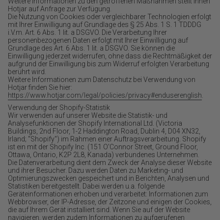
Weitere Informationen zu den getroffenen Maßnahmen stellt Ihnen
Hotjar auf Anfrage zur Verfügung.
Die Nutzung von Cookies oder vergleichbarer Technologien erfolgt
mit Ihrer Einwilligung auf Grundlage des § 25 Abs. 1 S. 1 TDDDG
i.V.m. Art. 6 Abs. 1 lit. a DSGVO. Die Verarbeitung Ihrer
personenbezogenen Daten erfolgt mit Ihrer Einwilligung auf
Grundlage des Art. 6 Abs. 1 lit. a DSGVO. Sie können die
Einwilligung jederzeit widerrufen, ohne dass die Rechtmäßigkeit der
aufgrund der Einwilligung bis zum Widerruf erfolgten Verarbeitung
berührt wird.
Weitere Informationen zum Datenschutz bei Verwendung von
Hotjar finden Sie hier:
https://www.hotjar.com/legal/policies/privacy#enduserenglish
.
Verwendung der Shopify-Statistik
Wir verwenden auf unserer Website die Statistik- und
Analysefunktionen der Shopify International Ltd. (Victoria
Buildings, 2nd Floor, 1-2 Haddington Road, Dublin 4, D04 XN32,
Irland; "Shopify") im Rahmen einer Auftragsverarbeitung. Shopify
ist ein mit der Shopify Inc. (151 O'Connor Street, Ground Floor,
Ottawa, Ontario, K2P 2L8, Kanada) verbundenes Unternehmen.
Die Datenverarbeitung dient dem Zweck der Analyse dieser Website
und ihrer Besucher. Dazu werden Daten zu Marketing- und
Optimierungszwecken gespeichert und in Berichten, Analysen und
Statistiken bereitgestellt. Dabei werden u.a. folgende
Geräteinformationen erhoben und verarbeitet: Informationen zum
Webbrowser, der IP-Adresse, der Zeitzone und einigen der Cookies,
die auf Ihrem Gerät installiert sind. Wenn Sie auf der Website
navigieren, werden zudem Informationen zu aufgerufenen