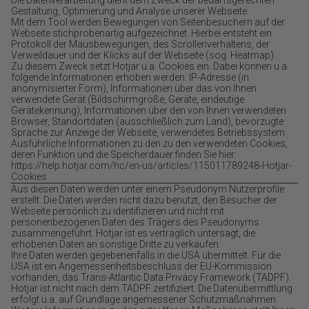
Gestaltung, Optimierung und Analyse unserer Webseite.
Mit dem Tool werden Bewegungen von Seitenbesuchern auf der
Webseite stichprobenartig aufgezeichnet. Hierbei entsteht ein
Protokoll der Mausbewegungen, des Scrollenverhaltens, der
Verweildauer und der Klicks auf der Webseite (sog. Heatmap).
Zu diesem Zweck setzt Hotjar u.a. Cookies ein. Dabei können u.a.
folgende Informationen erhoben werden: IP-Adresse (in
anonymisierter Form), Informationen über das von Ihnen
verwendete Gerät (Bildschirmgröße, Geräte, eindeutige
Gerätekennung), Informationen über den von Ihnen verwendeten
Browser, Standortdaten (ausschließlich zum Land), bevorzugte
Sprache zur Anzeige der Webseite, verwendetes Betriebssystem.
Ausführliche Informationen zu den zu den verwendeten Cookies,
deren Funktion und die Speicherdauer finden Sie hier:
https://help.hotjar.com/hc/en-us/articles/115011789248-Hotjar-
Cookies .
Aus diesen Daten werden unter einem Pseudonym Nutzerprofile
erstellt. Die Daten werden nicht dazu benutzt, den Besucher der
Webseite persönlich zu identifizieren und nicht mit
personenbezogenen Daten des Trägers des Pseudonyms
zusammengeführt. Hotjar ist es vertraglich untersagt, die
erhobenen Daten an sonstige Dritte zu verkaufen.
Ihre Daten werden gegebenenfalls in die USA übermittelt. Für die
USA ist ein Angemessenheitsbeschluss der EU-Kommission
vorhanden, das Trans-Atlantic Data Privacy Framework (TADPF).
Hotjar ist nicht nach dem TADPF zertifiziert. Die Datenübermittlung
erfolgt u.a. auf Grundlage angemessener Schutzmaßnahmen.