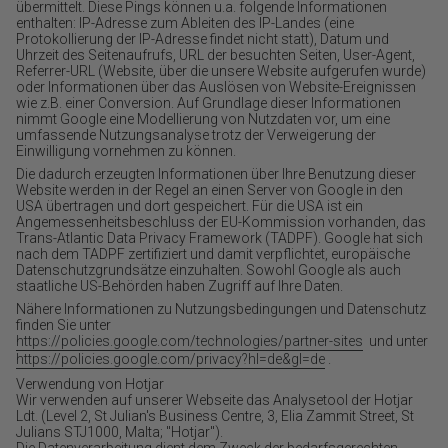
übermittelt. Diese Pings können u.a. folgende Informationen
enthalten: IP-Adresse zum Ableiten des IP-Landes (eine
Protokollierung der IP-Adresse findet nicht statt), Datum und
Uhrzeit des Seitenaufrufs, URL der besuchten Seiten, User-Agent,
Referrer-URL (Website, über die unsere Website aufgerufen wurde)
oder Informationen über das Auslösen von Website-Ereignissen
wie z.B. einer Conversion. Auf Grundlage dieser Informationen
nimmt Google eine Modellierung von Nutzdaten vor, um eine
umfassende Nutzungsanalyse trotz der Verweigerung der
Einwilligung vornehmen zu können.
Die dadurch erzeugten Informationen über Ihre Benutzung dieser
Website werden in der Regel an einen Server von Google in den
USA übertragen und dort gespeichert. Für die USA ist ein
Angemessenheitsbeschluss der EU-Kommission vorhanden, das
Trans-Atlantic Data Privacy Framework (TADPF). Google hat sich
nach dem TADPF zertifiziert und damit verpflichtet, europäische
Datenschutzgrundsätze einzuhalten. Sowohl Google als auch
staatliche US-Behörden haben Zugriff auf Ihre Daten.
Nähere Informationen zu Nutzungsbedingungen und Datenschutz
finden Sie unter
https://policies.google.com/technologies/partner-sites
und unter
https://policies.google.com/privacy?hl=de&gl=de
.
Verwendung von Hotjar
Wir verwenden auf unserer Webseite das Analysetool der Hotjar
Ldt. (Level 2, St Julian's Business Centre, 3, Elia Zammit Street, St
Julians STJ1000, Malta; "Hotjar").
Die Datenverarbeitung dient dem Zweck der bedarfsgerechten