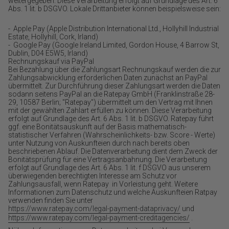
weitergegeben. Diese Verarbeitung erfolgt auf Grundlage des Art. 6
Abs. 1 lit. b DSGVO. Lokale Drittanbieter können beispielsweise sein:
- Apple Pay (Apple Distribution International Ltd., Hollyhill Industrial
Estate, Hollyhill, Cork, Irland)
- Google Pay (Google Ireland Limited, Gordon House, 4 Barrow St,
Dublin, D04 E5W5, Irland)
Rechnungskauf via PayPal
Bei Bezahlung über die Zahlungsart Rechnungskauf werden die zur
Zahlungsabwicklung erforderlichen Daten zunächst an PayPal
übermittelt. Zur Durchführung dieser Zahlungsart werden die Daten
sodann seitens PayPal an die Ratepay GmbH (Franklinstraße 28-
29, 10587 Berlin; "Ratepay") übermittelt um den Vertrag mit Ihnen
mit der gewählten Zahlart erfüllen zu können. Diese Verarbeitung
erfolgt auf Grundlage des Art. 6 Abs. 1 lit. b DSGVO. Ratepay führt
ggf. eine Bonitätsauskunft auf der Basis mathematisch-
statistischer Verfahren (Wahrscheinlichkeits- bzw. Score - Werte)
unter Nutzung von Auskunfteien durch nach bereits oben
beschriebenen Ablauf. Die Datenverarbeitung dient dem Zweck der
Bonitätsprüfung für eine Vertragsanbahnung. Die Verarbeitung
erfolgt auf Grundlage des Art. 6 Abs. 1 lit. f DSGVO aus unserem
überwiegenden berechtigten Interesse am Schutz vor
Zahlungsausfall, wenn Ratepay in Vorleistung geht. Weitere
Informationen zum Datenschutz und welche Auskunfteien Ratpay
verwenden finden Sie unter
https://www.ratepay.com/legal-payment-dataprivacy/
und
https://www.ratepay.com/legal-payment-creditagencies/
.