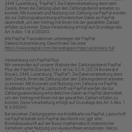
2449, Luxemburg; "PayPal"). Die Datenverarbeitung dient dem
Zweck, Ihnen die Zahlung über den Zahlungsdienst anbieten zu
können. Mit Auswahl und Nutzung von Zahlung via PayPal werden
die zur Zahlungsabwicklung erforderlichen Daten an PayPal
übermittelt, um den Vertrag mit Ihnen mit der gewählten Zahlart
erfüllen zu können. Diese Verarbeitung erfolgt auf Grundlage des
Art. 6 Abs. 1 lit. b DSGVO.
Alle PayPal-Transaktionen unterliegen der PayPal-
Datenschutzerklärung. Diese finden Sie unter
https://www.paypal.com/de/webapps/mpp/ua/privacy-full
Verwendung von PayPal Plus
Wir verwenden auf unserer Website den Zahlungsdienst PayPal
Plus der PayPal (Europe) S.à.r.l. et Cie, S.C.A. (22-24 Boulevard
Royal L-2449, Luxemburg; "PayPal"). Die Datenverarbeitung dient
dem Zweck, Ihnen die Zahlung über den Zahlungsdienst anbieten
zu können. Mit Auswahl und Nutzung von Zahlung via PayPal,
Kreditkarte via PayPal, Lastschrift via PayPal werden die zur
Zahlungsabwicklung erforderlichen Daten an PayPal übermittelt,
um den Vertrag mit Ihnen mit der gewählten Zahlart erfüllen zu
können. Diese Verarbeitung erfolgt auf Grundlage des Art. 6 Abs. 1
lit. b DSGVO.
Bei einzelnen Zahlungsarten wie Kreditkarte via PayPal, Lastschrift
via PayPal behält sich PayPal das Recht vor, ggf. eine
Bonitätsauskunft auf der Basis mathematisch-statistischer
Verfahren unter Nutzung von Auskunfteien einzuholen. Hierzu