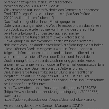
personenbezogener Daten zu widersprechen.
Verwendung von GDPR Legal Cookie
Wir verwenden auf unserer Website das Consent-Management-
Tool GDPR Legal Cookie der iubenda s.r.l (Via San Raffaele 1,
20121 Mailand, Italien; "iubenda").
Das Tool ermöglicht es Ihnen, Einwilligungen in
Datenverarbeitungen über die Website, insbesondere das Setzen
von Cookies, zu erteilen sowie von Ihrem Widerrufsrecht für
bereits erteilte Einwilligungen Gebrauch zu machen.
Die Datenverarbeitung dient dem Zweck, erforderliche
Einwilligungen in Datenverarbeitungen einzuholen sowie zu
dokumentieren und damit gesetzliche Verpflichtungen einzuhalten.
Hierzu können Cookies eingesetzt werden. Dabei können u. a.
folgende Informationen erhoben und an iubenda übermittelt
werden: anonymisierte IP-Adresse, Datum und Uhrzeit der
Zustimmung, URL, von der die Zustimmung gesendet wurde,
anonymer, zufälliger, verschlüsselter Key, Einwilligungsstatus. Eine
Weitergabe dieser Daten an sonstige Dritte erfolgt nicht.
Die Datenverarbeitung erfolgt zur Erfüllung einer rechtlichen
Verpflichtung auf Grundlage des Art. 6 Abs. 1 lit. c DSGVO.
Nähere Informationen zu Nutzungsbedingungen und Datenschutz
bei iubenda finden Sie unter:
https://www.iubenda.com/nutzungsbedingungen/31059378
(https://www.iubenda.com/nutzungsbedingungen/31059378)
sowie unter
https://gdpr-legal-cookie.com/pages/datenschutzerklarung
.
Verwendung des Cookie Consent Managers CCM19