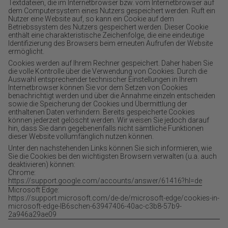
Textdateien, die im Internetbrowser bzw. vom Internetbrowser auf
dem Computersystem eines Nutzers gespeichert werden. Ruft ein
Nutzer eine Website auf, so kann ein Cookie auf dem
Betriebssystem des Nutzers gespeichert werden. Dieser Cookie
enthält eine charakteristische Zeichenfolge, die eine eindeutige
Identifizierung des Browsers beim erneuten Aufrufen der Website
ermöglicht.
Cookies werden auf Ihrem Rechner gespeichert. Daher haben Sie
die volle Kontrolle über die Verwendung von Cookies. Durch die
Auswahl entsprechender technischer Einstellungen in Ihrem
Internetbrowser können Sie vor dem Setzen von Cookies
benachrichtigt werden und über die Annahme einzeln entscheiden
sowie die Speicherung der Cookies und Übermittlung der
enthaltenen Daten verhindern. Bereits gespeicherte Cookies
können jederzeit gelöscht werden. Wir weisen Sie jedoch darauf
hin, dass Sie dann gegebenenfalls nicht sämtliche Funktionen
dieser Website vollumfänglich nutzen können.
Unter den nachstehenden Links können Sie sich informieren, wie
Sie die Cookies bei den wichtigsten Browsern verwalten (u.a. auch
deaktivieren) können:
Chrome:
https://support.google.com/accounts/answer/61416?hl=de
Microsoft Edge:
https://support.microsoft.com/de-de/microsoft-edge/cookies-in-
microsoft-edge-lB6schen-63947406-40ac-c3b8-57b9-
2a946a29ae09