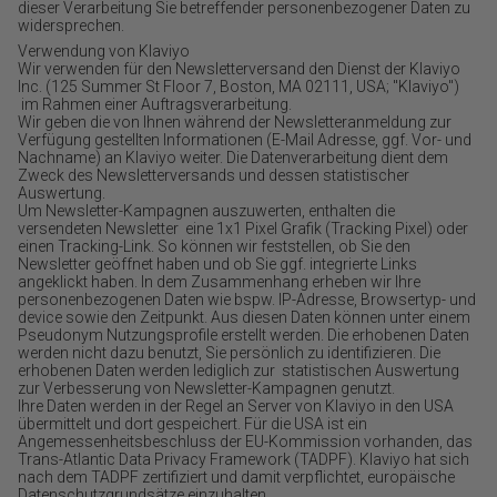
dieser Verarbeitung Sie betreffender personenbezogener Daten zu
widersprechen.
Verwendung von Klaviyo
Wir verwenden für den Newsletterversand den Dienst der Klaviyo
Inc. (125 Summer St Floor 7, Boston, MA 02111, USA; "Klaviyo")
im Rahmen einer Auftragsverarbeitung.
Wir geben die von Ihnen während der Newsletteranmeldung zur
Verfügung gestellten Informationen (E-Mail Adresse, ggf. Vor- und
Nachname) an Klaviyo weiter. Die Datenverarbeitung dient dem
Zweck des Newsletterversands und dessen statistischer
Auswertung.
Um Newsletter-Kampagnen auszuwerten, enthalten die
versendeten Newsletter eine 1x1 Pixel Grafik (Tracking Pixel) oder
einen Tracking-Link. So können wir feststellen, ob Sie den
Newsletter geöffnet haben und ob Sie ggf. integrierte Links
angeklickt haben. In dem Zusammenhang erheben wir Ihre
personenbezogenen Daten wie bspw. IP-Adresse, Browsertyp- und
device sowie den Zeitpunkt. Aus diesen Daten können unter einem
Pseudonym Nutzungsprofile erstellt werden. Die erhobenen Daten
werden nicht dazu benutzt, Sie persönlich zu identifizieren. Die
erhobenen Daten werden lediglich zur statistischen Auswertung
zur Verbesserung von Newsletter-Kampagnen genutzt.
Ihre Daten werden in der Regel an Server von Klaviyo in den USA
übermittelt und dort gespeichert. Für die USA ist ein
Angemessenheitsbeschluss der EU-Kommission vorhanden, das
Trans-Atlantic Data Privacy Framework (TADPF). Klaviyo hat sich
nach dem TADPF zertifiziert und damit verpflichtet, europäische
Datenschutzgrundsätze einzuhalten.