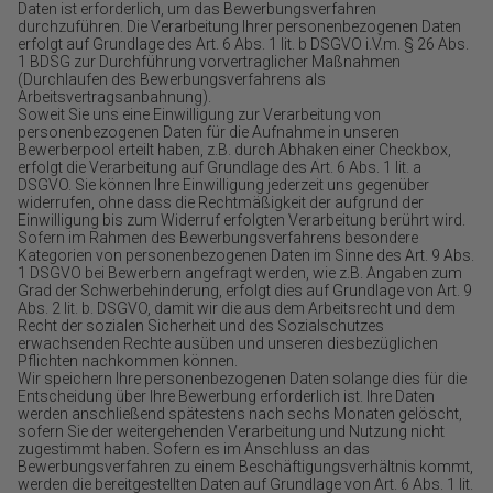
Daten ist erforderlich, um das Bewerbungsverfahren
durchzuführen. Die Verarbeitung Ihrer personenbezogenen Daten
erfolgt auf Grundlage des Art. 6 Abs. 1 lit. b DSGVO i.V.m. § 26 Abs.
1 BDSG zur Durchführung vorvertraglicher Maßnahmen
(Durchlaufen des Bewerbungsverfahrens als
Arbeitsvertragsanbahnung).
Soweit Sie uns eine Einwilligung zur Verarbeitung von
personenbezogenen Daten für die Aufnahme in unseren
Bewerberpool erteilt haben, z.B. durch Abhaken einer Checkbox,
erfolgt die Verarbeitung auf Grundlage des Art. 6 Abs. 1 lit. a
DSGVO. Sie können Ihre Einwilligung jederzeit uns gegenüber
widerrufen, ohne dass die Rechtmäßigkeit der aufgrund der
Einwilligung bis zum Widerruf erfolgten Verarbeitung berührt wird.
Sofern im Rahmen des Bewerbungsverfahrens besondere
Kategorien von personenbezogenen Daten im Sinne des Art. 9 Abs.
1 DSGVO bei Bewerbern angefragt werden, wie z.B. Angaben zum
Grad der Schwerbehinderung, erfolgt dies auf Grundlage von Art. 9
Abs. 2 lit. b. DSGVO, damit wir die aus dem Arbeitsrecht und dem
Recht der sozialen Sicherheit und des Sozialschutzes
erwachsenden Rechte ausüben und unseren diesbezüglichen
Pflichten nachkommen können.
Wir speichern Ihre personenbezogenen Daten solange dies für die
Entscheidung über Ihre Bewerbung erforderlich ist. Ihre Daten
werden anschließend spätestens nach sechs Monaten gelöscht,
sofern Sie der weitergehenden Verarbeitung und Nutzung nicht
zugestimmt haben. Sofern es im Anschluss an das
Bewerbungsverfahren zu einem Beschäftigungsverhältnis kommt,
werden die bereitgestellten Daten auf Grundlage von Art. 6 Abs. 1 lit.