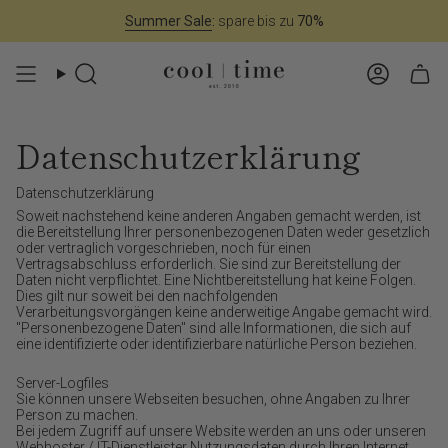
Zum
Summer Sale
:
spare bis zu
70%
Inhalt
springen
Suche
Konto
Datenschutzerklärung
Datenschutzerklärung
Soweit nachstehend keine anderen Angaben gemacht werden, ist
die Bereitstellung Ihrer personenbezogenen Daten weder gesetzlich
oder vertraglich vorgeschrieben, noch für einen
Vertragsabschluss erforderlich. Sie sind zur Bereitstellung der
Daten nicht verpflichtet. Eine Nichtbereitstellung hat keine Folgen.
Dies gilt nur soweit bei den nachfolgenden
Verarbeitungsvorgängen keine anderweitige Angabe gemacht wird.
"Personenbezogene Daten" sind alle Informationen, die sich auf
eine identifizierte oder identifizierbare natürliche Person beziehen.
Server-Logfiles
Sie können unsere Webseiten besuchen, ohne Angaben zu Ihrer
Person zu machen.
Bei jedem Zugriff auf unsere Website werden an uns oder unseren
Webhoster / IT-Dienstleister Nutzungsdaten durch Ihren Internet