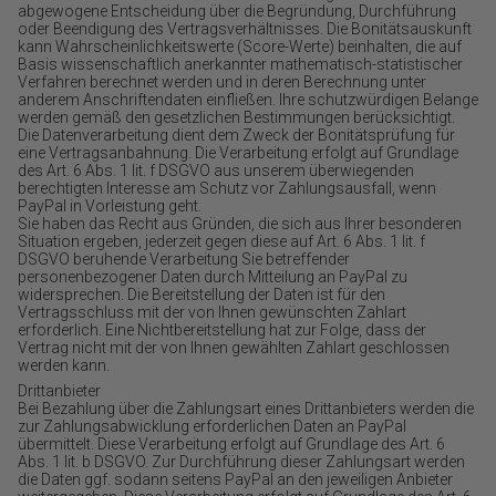
abgewogene Entscheidung über die Begründung, Durchführung
oder Beendigung des Vertragsverhältnisses. Die Bonitätsauskunft
kann Wahrscheinlichkeitswerte (Score-Werte) beinhalten, die auf
Basis wissenschaftlich anerkannter mathematisch-statistischer
Verfahren berechnet werden und in deren Berechnung unter
anderem Anschriftendaten einfließen. Ihre schutzwürdigen Belange
werden gemäß den gesetzlichen Bestimmungen berücksichtigt.
Die Datenverarbeitung dient dem Zweck der Bonitätsprüfung für
eine Vertragsanbahnung. Die Verarbeitung erfolgt auf Grundlage
des Art. 6 Abs. 1 lit. f DSGVO aus unserem überwiegenden
berechtigten Interesse am Schutz vor Zahlungsausfall, wenn
PayPal in Vorleistung geht.
Sie haben das Recht aus Gründen, die sich aus Ihrer besonderen
Situation ergeben, jederzeit gegen diese auf Art. 6 Abs. 1 lit. f
DSGVO beruhende Verarbeitung Sie betreffender
personenbezogener Daten durch Mitteilung an PayPal zu
widersprechen. Die Bereitstellung der Daten ist für den
Vertragsschluss mit der von Ihnen gewünschten Zahlart
erforderlich. Eine Nichtbereitstellung hat zur Folge, dass der
Vertrag nicht mit der von Ihnen gewählten Zahlart geschlossen
werden kann.
Drittanbieter
Bei Bezahlung über die Zahlungsart eines Drittanbieters werden die
zur Zahlungsabwicklung erforderlichen Daten an PayPal
übermittelt. Diese Verarbeitung erfolgt auf Grundlage des Art. 6
Abs. 1 lit. b DSGVO. Zur Durchführung dieser Zahlungsart werden
die Daten ggf. sodann seitens PayPal an den jeweiligen Anbieter