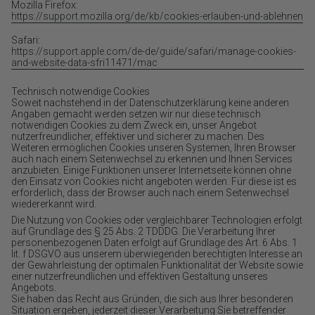
Mozilla Firefox:
https://support.mozilla.org/de/kb/cookies-erlauben-und-ablehnen
Safari:
https://support.apple.com/de-de/guide/safari/manage-cookies-
and-website-data-sfri11471/mac
Technisch notwendige Cookies
Soweit nachstehend in der Datenschutzerklärung keine anderen
Angaben gemacht werden setzen wir nur diese technisch
notwendigen Cookies zu dem Zweck ein, unser Angebot
nutzerfreundlicher, effektiver und sicherer zu machen. Des
Weiteren ermöglichen Cookies unseren Systemen, Ihren Browser
auch nach einem Seitenwechsel zu erkennen und Ihnen Services
anzubieten. Einige Funktionen unserer Internetseite können ohne
den Einsatz von Cookies nicht angeboten werden. Für diese ist es
erforderlich, dass der Browser auch nach einem Seitenwechsel
wiedererkannt wird.
Die Nutzung von Cookies oder vergleichbarer Technologien erfolgt
auf Grundlage des § 25 Abs. 2 TDDDG. Die Verarbeitung Ihrer
personenbezogenen Daten erfolgt auf Grundlage des Art. 6 Abs. 1
lit. f DSGVO aus unserem überwiegenden berechtigten Interesse an
der Gewährleistung der optimalen Funktionalität der Website sowie
einer nutzerfreundlichen und effektiven Gestaltung unseres
Angebots.
Sie haben das Recht aus Gründen, die sich aus Ihrer besonderen
Situation ergeben, jederzeit dieser Verarbeitung Sie betreffender