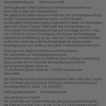
Versanddienstleister Warenwirtschaft
Weitergabe der E-Mail-Adresse an Versandunternehmen zur
Information über den Versandstatus
Wir geben Ihre E-Mail-Adresse im Rahmen der Vertragsabwicklung
an das Transportunternehmen weiter, sofern Sie dem
ausdrücklich im Bestellvorgang zugestimmt haben. Die Weitergabe
dient dem Zweck, Sie per E-Mail über den Versandstatus zu
informieren. Die Verarbeitung erfolgt auf Grundlage des Art. 6 Abs.
1 lit. a DSGVO mit Ihrer Einwilligung. Sie können die Einwilligung
jederzeit durch Mitteilung an uns oder das Transportunternehmen
widerrufen, ohne dass die Rechtmäßigkeit der aufgrund der
Einwilligung bis zum Widerruf erfolgten Verarbeitung berührt wird.
Nutzung eines externen Warenwirtschaftssystems
Wir verwenden zur Vertragsabwicklung ein
Warenwirtschaftssystem im Rahmen einer Auftragsverarbeitung.
Dazu werden Ihre im Rahmen der Bestellung erhobenen
personenbezogenen Daten an
JTL-Software-GmbH, Rheinstr. 7, 41836 Hückelhoven
übermittelt.
Die Verarbeitung Ihrer personenbezogenen Daten dient dem Zweck,
den mit Ihnen geschlossenen Vertrag zu erfüllen und erfolgt auf
Grundlage des Art. 6 Abs. 1 lit. b DSGVO.
Zahlungsdienstleister Bonitätsauskunft
Verwendung von PayPal
Wir verwenden auf unserer Website den Zahlungsdienst PayPal
der PayPal (Europe) S.à.r.l. et Cie, S.C.A. (22-24 Boulevard Royal L-