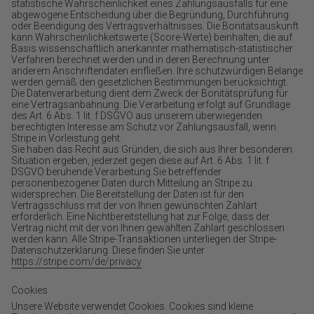
statistische Wahrscheinlichkeit eines Zahlungsausfalls für eine
abgewogene Entscheidung über die Begründung, Durchführung
oder Beendigung des Vertragsverhältnisses. Die Bonitätsauskunft
kann Wahrscheinlichkeitswerte (Score-Werte) beinhalten, die auf
Basis wissenschaftlich anerkannter mathematisch-statistischer
Verfahren berechnet werden und in deren Berechnung unter
anderem Anschriftendaten einfließen. Ihre schutzwürdigen Belange
werden gemäß den gesetzlichen Bestimmungen berücksichtigt.
Die Datenverarbeitung dient dem Zweck der Bonitätsprüfung für
eine Vertragsanbahnung. Die Verarbeitung erfolgt auf Grundlage
des Art. 6 Abs. 1 lit. f DSGVO aus unserem überwiegenden
berechtigten Interesse am Schutz vor Zahlungsausfall, wenn
Stripe in Vorleistung geht.
Sie haben das Recht aus Gründen, die sich aus Ihrer besonderen
Situation ergeben, jederzeit gegen diese auf Art. 6 Abs. 1 lit. f
DSGVO beruhende Verarbeitung Sie betreffender
personenbezogener Daten durch Mitteilung an Stripe zu
widersprechen. Die Bereitstellung der Daten ist für den
Vertragsschluss mit der von Ihnen gewünschten Zahlart
erforderlich. Eine Nichtbereitstellung hat zur Folge, dass der
Vertrag nicht mit der von Ihnen gewählten Zahlart geschlossen
werden kann. Alle Stripe-Transaktionen unterliegen der Stripe-
Datenschutzerklärung. Diese finden Sie unter
https://stripe.com/de/privacy
Cookies
Unsere Website verwendet Cookies. Cookies sind kleine