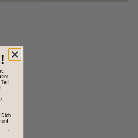
!
t.
erem
Teil
r
%
e
 Dich
nen!