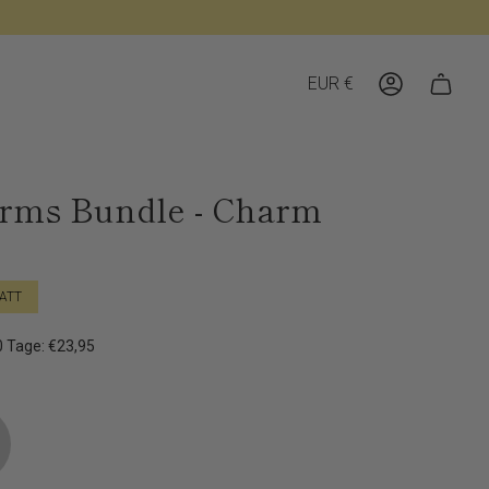
Währung
EUR €
Konto
rms Bundle - Charm
ATT
30 Tage: €23,95