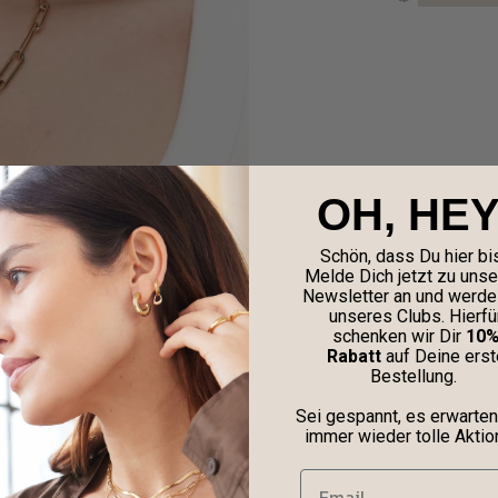
OH, HEY
Schön, dass Du hier bis
Melde Dich jetzt zu uns
Newsletter an und werde 
unseres Clubs. Hierfü
schenken wir Dir
10
Rabatt
auf Deine erst
Bestellung.
Sei gespannt, es erwarten
immer wieder tolle Aktio