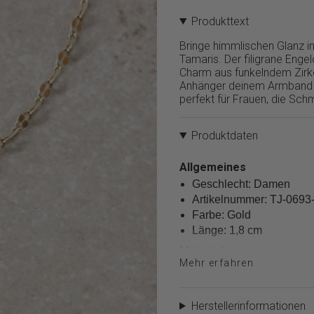
}}
Produkttext
verringern",
"multiples_of"=>"Schritte
Bringe himmlischen Glanz 
von
Tamaris. Der filigrane Enge
{{
Charm aus funkelndem Zirko
quantity
Anhänger deinem Armband o
}}",
perfekt für Frauen, die Sc
"minimum_of"=>"Minimum
von
{{
Produktdaten
quantity
}}",
Allgemeines
"maximum_of"=>"Maximum
Geschlecht: Damen
von
{{
Artikelnummer: TJ-0693
quantity
Farbe: Gold
}}"}
Länge: 1,8 cm
Material
Mehr erfahren
Material: Edelstahl
Polierung: Poliert
Herstellerinformationen