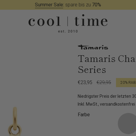
Summer Sale
:
spare bis zu
70%
Tamaris Cha
Series
Verkaufspreis
€23,95
Regulärer
€29,95
20%
RAB
Preis
Niedrigster Preis der letzten 
Inkl. MwSt., versandkostenfrei
Farbe