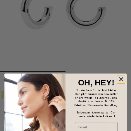
PDPaola Creole – Small, Simple And Bold
OH, HEY!
€35,90
€59,00
Schön, dass Du hier bist. Melde
Dich jetzt zu unserem Newsletter
SALE
an und werde Teil unseres Clubs.
Hierfür schenken wir Dir
10%
Rabatt
auf Deine erste Bestellung.
Sei gespannt, es erwarten Dich
immer wieder tolle Aktionen!