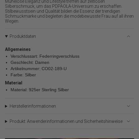
{{
Mühelose Eleganz und Lifestyle treffen auf zeitlosen
Silberschmuck, um das PDPAOLA-Universum zu erschaffen.
product
Stilbewusstsein und Qualität bilden die Essenz der trendigen
}}
Schmuckmarke und begleiten die modebewusste Frau auf all ihren
verringern",
Wegen.
"multiples_of"=>"Schritte
von
{{
Produktdaten
quantity
}}",
Allgemeines
"minimum_of"=>"Minimum
Verschlussart: Federringverschluss
von
Geschlecht: Damen
{{
Artikelnummer: CO02-189-U
quantity
Farbe: Silber
}}",
Material
"maximum_of"=>"Maximum
von
Material: 925er Sterling Silber
{{
quantity
Herstellerinformationen
}}"}
Produkt: Anwenderinformationen und Sicherheitshinweise