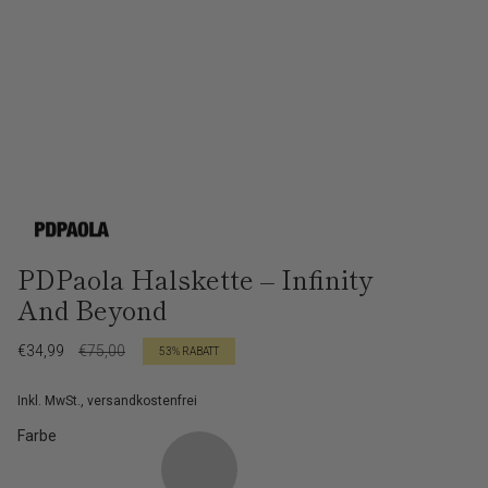
PDPaola Halskette – Infinity
And Beyond
Verkaufspreis
€34,99
Regulärer
€75,00
53%
RABATT
Preis
Inkl. MwSt., versandkostenfrei
Farbe