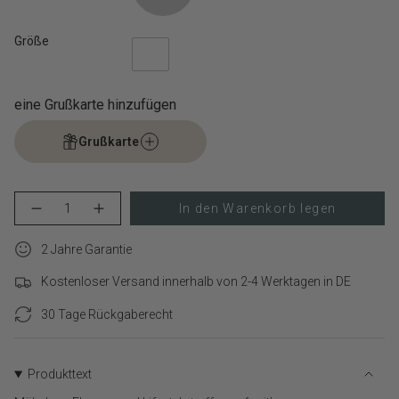
Größe
eine Grußkarte hinzufügen
Grußkarte
{"in_cart_html"=>"
In den Warenkorb legen
Menge
Erhöhen
<span
für
Schaltfläche
class=\"quantity-
PDPaola
Menge
cart\">
2 Jahre Garantie
Halskette
-
–
PDPaola
{{
Infinity
Halskette
Kostenloser Versand innerhalb von 2-4 Werktagen in DE
quantity
And
–
}}
Beyond
Infinity
verringern
And
30 Tage Rückgaberecht
</span>
Beyond">
im
Warenkorb",
"decrease"=>"Menge
Produkttext
für