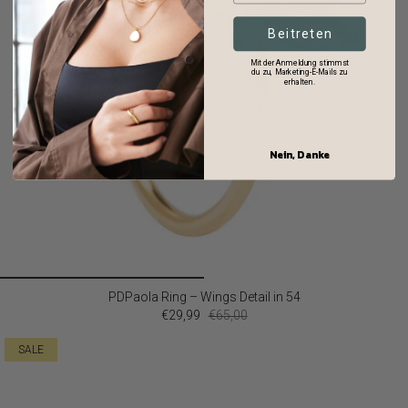
Beitreten
Mit der Anmeldung stimmst
du zu, Marketing-E-Mails zu
erhalten.
Nein, Danke
PDPaola Ring – Wings Detail in 54
€29,99
€65,00
SALE