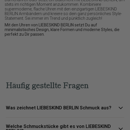
stets im richtigen Moment anzukommen. Kombiniere
supermoderne, flache Uhren mit den einzigartigen LIEBESKIND
BERLIN Armbändern und kreiere so dein ganz persönliches Style-
Statement. Sei immer im Trend und pünktlich zugleich!
Mit den Uhren von LIEBESKIND BERLIN setzt Du auf
minimalistisches Design, klare Formen und moderne Styles, die
perfekt zu Dir passen.
Häufig gestellte Fragen
Was zeichnet LIEBESKIND BERLIN Schmuck aus?
LIEBESKIND BERLIN Schmuck steht für urbane Designs, klare
Welche Schmuckstücke gibt es von LIEBESKIND
Formen und vielseitige Styles, die moderne Outfits stilvoll