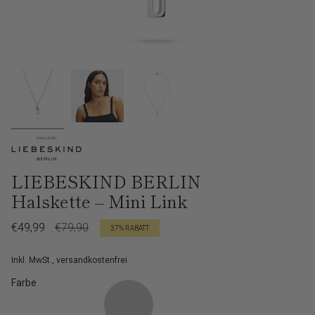
LIEBESKIND BERLIN
Halskette – Mini Link
Verkaufspreis
€49,99
Regulärer
€79,90
37%
RABATT
Preis
Inkl. MwSt., versandkostenfrei
Farbe