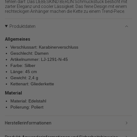
{{
fehlen darf. Das LIEBESKIND BERLIN Schmuckstück besticht mit
zarter Eleganz und cooler Lässigkeit. Das feine Design mit einem
product
rechteckigen Anhänger machen die Kette zu einem Trend-Piece.
}}
verringern",
"multiples_of"=>"Schritte
Produktdaten
von
{{
Allgemeines
quantity
Verschlussart: Karabinerverschluss
}}",
Geschlecht: Damen
"minimum_of"=>"Minimum
von
Artikelnummer: LJ-1291-N-45
{{
Farbe: Silber
quantity
Länge: 45 cm
}}",
Gewicht: 2,4 g
"maximum_of"=>"Maximum
Kettenart: Gliederkette
von
Material
{{
quantity
Material: Edelstahl
}}"}
Polierung: Poliert
Herstellerinformationen