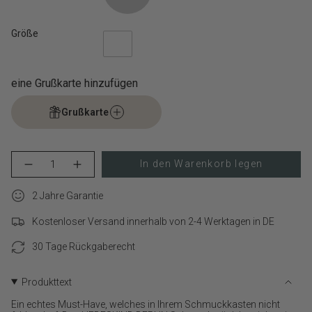
Größe
eine Grußkarte hinzufügen
Grußkarte
{"in_cart_html"=>"
In den Warenkorb legen
Menge
Erhöhen
<span
für
Schaltfläche
class=\"quantity-
LIEBESKIND
Menge
cart\">
2 Jahre Garantie
BERLIN
-
Halskette
LIEBESKIND
{{
–
BERLIN
Kostenloser Versand innerhalb von 2-4 Werktagen in DE
quantity
Mini
Halskette
}}
Link
–
verringern
Mini
30 Tage Rückgaberecht
</span>
Link">
im
Warenkorb",
Produkttext
"decrease"=>"Menge
für
Ein echtes Must-Have, welches in Ihrem Schmuckkasten nicht