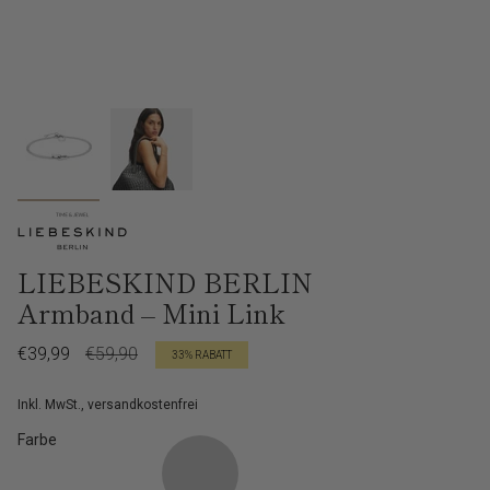
LIEBESKIND BERLIN
Armband – Mini Link
Verkaufspreis
€39,99
Regulärer
€59,90
33%
RABATT
Preis
Inkl. MwSt., versandkostenfrei
Farbe