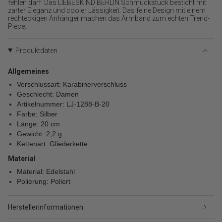
{{
fehlen darf. Das LIEBESKIND BERLIN Schmuckstück besticht mit
zarter Eleganz und cooler Lässigkeit. Das feine Design mit einem
product
rechteckigen Anhänger machen das Armband zum echten Trend-
}}
Piece.
verringern",
"multiples_of"=>"Schritte
von
Produktdaten
{{
quantity
Allgemeines
}}",
Verschlussart: Karabinerverschluss
"minimum_of"=>"Minimum
Geschlecht: Damen
von
Artikelnummer: LJ-1288-B-20
{{
Farbe: Silber
quantity
Länge: 20 cm
}}",
"maximum_of"=>"Maximum
Gewicht: 2,2 g
von
Kettenart: Gliederkette
{{
Material
quantity
}}"}
Material: Edelstahl
Polierung: Poliert
Herstellerinformationen