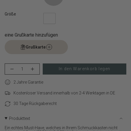
Größe
eine Grußkarte hinzufügen
Grußkarte
{"in_cart_html"=>"
In den Warenkorb legen
Menge
Erhöhen
<span
für
Schaltfläche
class=\"quantity-
LIEBESKIND
Menge
cart\">
2 Jahre Garantie
BERLIN
-
Armband
LIEBESKIND
{{
–
BERLIN
Kostenloser Versand innerhalb von 2-4 Werktagen in DE
quantity
Mini
Armband
}}
Link
–
verringern
Mini
30 Tage Rückgaberecht
</span>
Link">
im
Warenkorb",
Produkttext
"decrease"=>"Menge
für
Ein echtes Must-Have, welches in Ihrem Schmuckkasten nicht