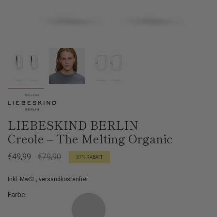
LIEBESKIND BERLIN
Creole – The Melting Organic
Verkaufspreis
€49,99
Regulärer
€79,90
37%
RABATT
Preis
Inkl. MwSt., versandkostenfrei
Farbe