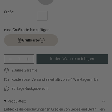
Größe
eine Grußkarte hinzufügen
Grußkarte
{"in_cart_html"=>"
In den Warenkorb legen
Menge
Erhöhen
<span
für
Schaltfläche
class=\"quantity-
LIEBESKIND
Menge
cart\">
2 Jahre Garantie
BERLIN
-
Creole
LIEBESKIND
{{
–
BERLIN
Kostenloser Versand innerhalb von 2-4 Werktagen in DE
quantity
The
Creole
}}
Melting
–
Organic
The
30 Tage Rückgaberecht
</span>
verringern
Melting
im
Organic">
Warenkorb",
Produkttext
"decrease"=>"Menge
für
Entdecke die geschwungenen Creolen von Liebeskind Berlin – ein