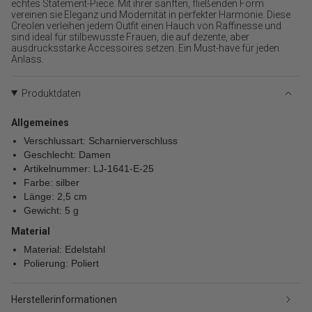
{{
echtes Statement-Piece. Mit ihrer sanften, fließenden Form
vereinen sie Eleganz und Modernität in perfekter Harmonie. Diese
product
Creolen verleihen jedem Outfit einen Hauch von Raffinesse und
}}
sind ideal für stilbewusste Frauen, die auf dezente, aber
verringern",
ausdrucksstarke Accessoires setzen. Ein Must-have für jeden
"multiples_of"=>"Schritte
Anlass.
von
{{
Produktdaten
quantity
}}",
"minimum_of"=>"Minimum
Allgemeines
von
Verschlussart: Scharnierverschluss
{{
Geschlecht: Damen
quantity
Artikelnummer: LJ-1641-E-25
}}",
Farbe: silber
"maximum_of"=>"Maximum
Länge: 2,5 cm
von
Gewicht: 5 g
{{
quantity
Material
}}"}
Material: Edelstahl
Polierung: Poliert
Herstellerinformationen