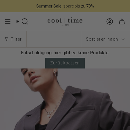
Zum
Summer Sale
:
spare bis zu
70%
Inhalt
springen
Suche
Konto
Sortieren
Filter
Sortieren nach
nach
Entschuldigung, hier gibt es keine Produkte.
Zurücksetzen