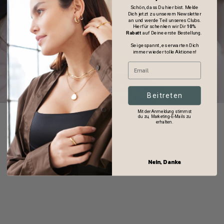
Schön, dass Du hier bist. Melde
Dich jetzt zu unserem Newsletter
an und werde Teil unseres Clubs.
Hierfür schenken wir Dir
10%
Rabatt
auf Deine erste Bestellung.
Sei gespannt, es erwarten Dich
immer wieder tolle Aktionen!
Beitreten
Mit der Anmeldung stimmst
Liebeskind Berlin
du zu, Marketing-E-Mails zu
erhalten.
Nein, Danke