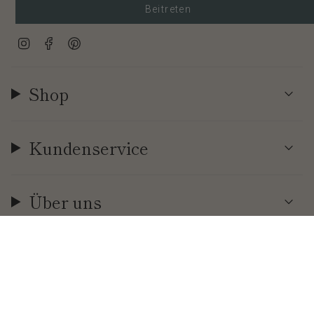
Beitreten
Instagram
Facebook
Pinterest
Shop
Kundenservice
Über uns
Währung
EUR €
© Cool | Time 2026
.