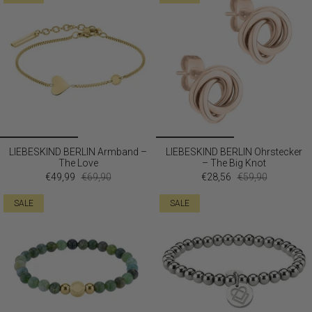
LIEBESKIND BERLIN Armband –
LIEBESKIND BERLIN Ohrstecker
The Love
– The Big Knot
€49,99
€69,90
€28,56
€59,90
SALE
SALE