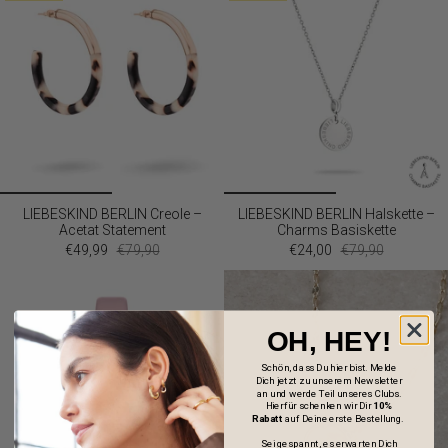
LIEBESKIND BERLIN Creole –
LIEBESKIND BERLIN Halskette –
Acetat Statement
Charms Basiskette
€49,99
€79,90
€24,00
€79,90
OH, HEY!
Schön, dass Du hier bist. Melde
Dich jetzt zu unserem Newsletter
an und werde Teil unseres Clubs.
Hierfür schenken wir Dir
10%
Rabatt
auf Deine erste Bestellung.
Sei gespannt, es erwarten Dich