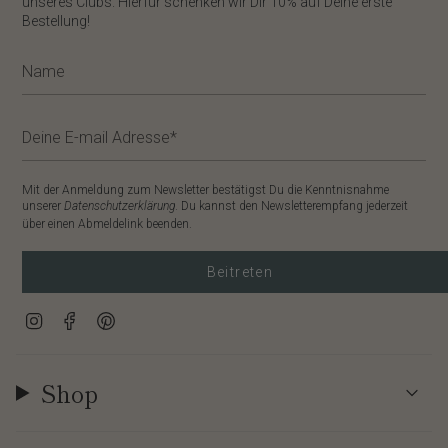
unseres Clubs. Hierfür schenken wir Dir
10%
auf Deine erste
Bestellung!
Mit der Anmeldung zum Newsletter bestätigst Du die Kenntnisnahme
unserer
Datenschutzerklärung
. Du kannst den Newsletterempfang jederzeit
über einen Abmeldelink beenden.
Beitreten
Instagram
Facebook
Pinterest
Shop