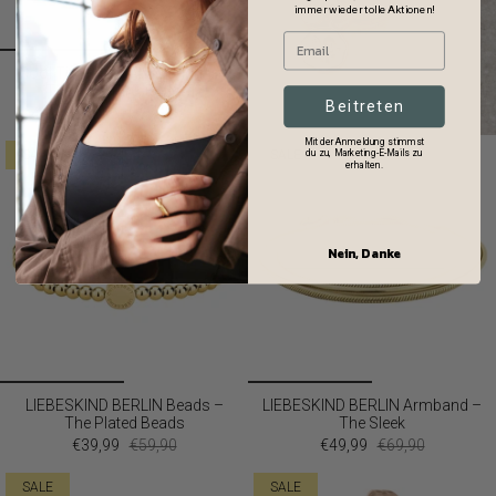
immer wieder tolle Aktionen!
Cool Time Kids Armbanduhr –
The Cool Pink Butterfly
Beitreten
€39,99
Mit der Anmeldung stimmst
SALE
SALE
du zu, Marketing-E-Mails zu
erhalten.
Nein, Danke
LIEBESKIND BERLIN Beads –
LIEBESKIND BERLIN Armband –
The Plated Beads
The Sleek
€39,99
€59,90
€49,99
€69,90
SALE
SALE