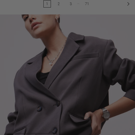
…
1
2
3
71