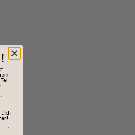
!
t.
erem
Teil
r
%
e
 Dich
nen!