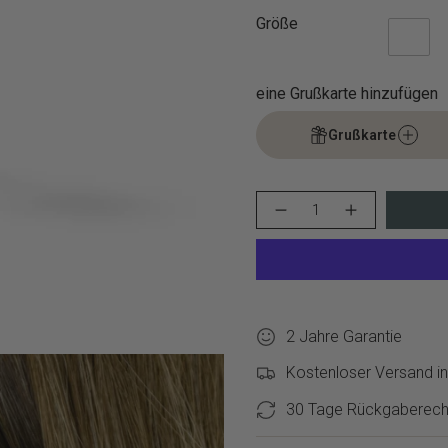
Größe
eine Grußkarte hinzufügen
Grußkarte
{"in_cart_html"=>"
Menge
Erhöhen
<span
für
Schaltfläche
class=\"quantity-
Tamaris
Menge
cart\">
Ohrstecker
-
–
Tamaris
{{
Sparkling
Ohrstecker
quantity
Hearts
–
}}
verringern
Sparkling
Hearts">
</span>
2 Jahre Garantie
im
Warenkorb",
Kostenloser Versand in
"decrease"=>"Menge
für
30 Tage Rückgaberech
{{
product