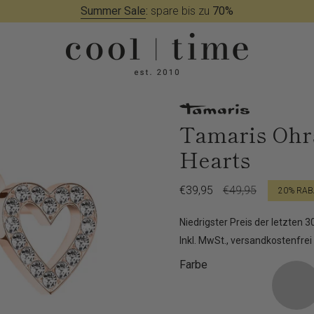
Kostenloser Versand in
Deutschland
Tamaris Ohrs
Hearts
Verkaufspreis
€39,95
Regulärer
€49,95
20%
RAB
Preis
Niedrigster Preis der letzten 
Inkl. MwSt., versandkostenfrei
Farbe