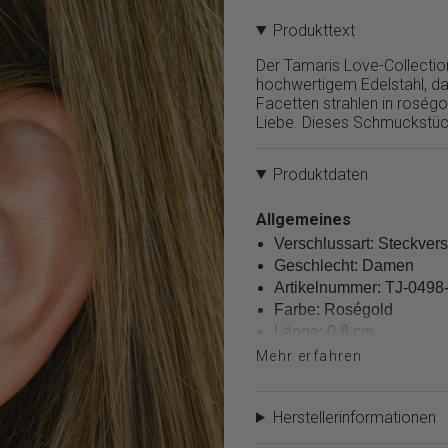
}}
Produkttext
verringern",
"multiples_of"=>"Schritte
Der Tamaris Love-Collectio
von
hochwertigem Edelstahl, das
{{
Facetten strahlen in roségo
quantity
Liebe. Dieses Schmuckstück
}}",
"minimum_of"=>"Minimum
von
Produktdaten
{{
quantity
Allgemeines
}}",
Verschlussart: Steckver
"maximum_of"=>"Maximum
von
Geschlecht: Damen
{{
Artikelnummer: TJ-0498
quantity
Farbe: Roségold
}}"}
Länge: 0,8 cm
Gewicht: 0,8 g
Mehr erfahren
Material
Material: Edelstahl
Herstellerinformationen