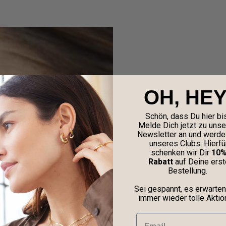
OH, HEY
Schön, dass Du hier bis
Melde Dich jetzt zu uns
Newsletter an und werde 
unseres Clubs. Hierfü
schenken wir Dir
10
Rabatt
auf Deine erst
Bestellung.
Sei gespannt, es erwarten
immer wieder tolle Aktio