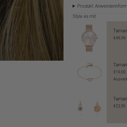
Produkt: Anwenderinform
Style es mit
Tamari
€49,99
Tamari
€19,00
Ausver
Tamari
€23,95