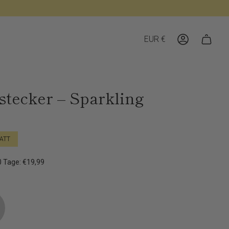
Währung
EUR €
Konto
tecker – Sparkling
ATT
30 Tage: €19,99