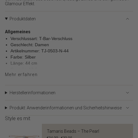
}}",
Glamour Effekt.
"minimum_of"=>"Minimum
von
Produktdaten
{{
quantity
Allgemeines
}}",
"maximum_of"=>"Maximum
Verschlussart: T-Bar-Verschluss
von
Geschlecht: Damen
{{
Artikelnummer: TJ-0503-N-44
quantity
Farbe: Silber
}}"}
Länge: 44 cm
Gewicht: 13,6 g
Mehr erfahren
Kettenart: Gliederkette
Material
Material: Edelstahl
Herstellerinformationen
Polierung: Poliert
Produkt: Anwenderinformationen und Sicherheitshinweise
Style es mit
Tamaris Beads – The Pearl