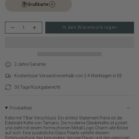
Grußkarte
{"in_cart_html"=>"
In den Warenkorb legen
Menge
Erhöhen
<span
für
Schaltfläche
class=\"quantity-
Tamaris
Menge
cart\">
Halskette
-
–
Tamaris
{{
The
Halskette
quantity
T-
–
}}
Bar
The
Pearl
T-
2 Jahre Garantie
</span>
verringern
Bar
im
Pearl">
Kostenloser Versand innerhalb von 2-4 Werktagen in DE
Warenkorb",
"decrease"=>"Menge
30 Tage Rückgaberecht
für
{{
product
}}
Produkttext
verringern",
Kette mit T-Bar Verschluss: Ein echtes Statement Piece ist die
"multiples_of"=>"Schritte
Edelstahl Kette von Tamaris. Die moderne Gliederkette ist poliert
von
und zieht mit einem formschönen Metall Logo Charm alle Blicke
{{
auf sich. Eine zusätzliche Glass Pearls verleiht diesem
quantity
Schmuckstück das besondere, lässige Etwas und den gewissen