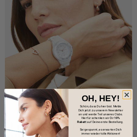
OH, HEY!
Schön, dass Du hier bist. Melde
Dich jetzt zu unserem Newsletter
an und werde Teil unseres Clubs.
Hierfür schenken wir Dir
10%
Entdecke jetzt - Tamaris
Rabatt
auf Deine erste Bestellung.
Sei gespannt, es erwarten Dich
immer wieder tolle Aktionen!