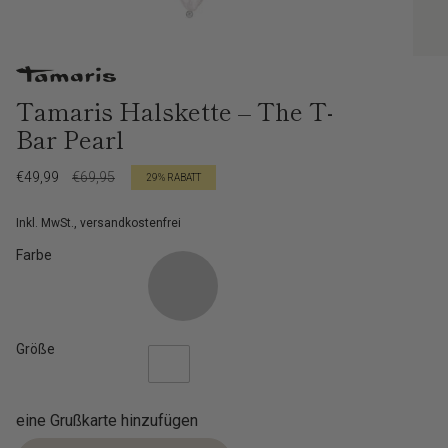
Tamaris Halskette – The T-
Bar Pearl
Verkaufspreis
€49,99
Regulärer
€69,95
29%
RABATT
Preis
Inkl. MwSt., versandkostenfrei
Farbe
Größe
eine Grußkarte hinzufügen