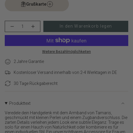
Grußkarte
{"in_cart_html"=>"
In den Warenkorb legen
Menge
Erhöhen
<span
für
Schaltfläche
class=\"quantity-
Tamaris
Menge
cart\">
Damen
-
Armband
Tamaris
{{
-
Damen
quantity
Weitere Bezahlmöglichkeiten
Beads
Armband
}}
verringern
-
Beads">
2 Jahre Garantie
</span>
im
Kostenloser Versand innerhalb von 2-4 Werktagen in DE
Warenkorb",
"decrease"=>"Menge
30 Tage Rückgaberecht
für
{{
product
}}
Produkttext
verringern",
Veredele dein Handgelenk mit dem Armband von Tamaris,
"multiples_of"=>"Schritte
geschmückt mit kleinen Perlen und einem Zugbandverschluss. Die
von
zarten Details verleihen jedem Look eine subtile Eleganz. Trage es
{{
solo für einen Hauch von Natürlichkeit oder kombiniere es für
quantity
einen individuellen Stil. Ein unverzichtbares Accessoire für Frauen,