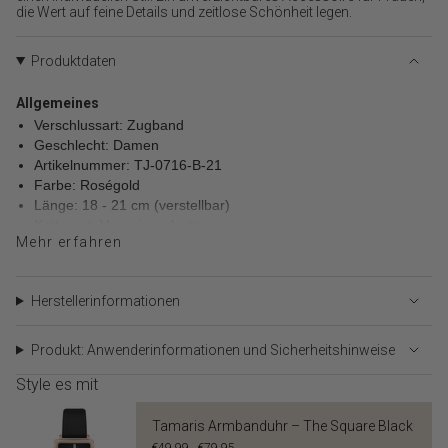
}}",
die Wert auf feine Details und zeitlose Schönheit legen.
"minimum_of"=>"Minimum
von
Produktdaten
{{
quantity
Allgemeines
}}",
"maximum_of"=>"Maximum
Verschlussart: Zugband
von
Geschlecht: Damen
{{
Artikelnummer: TJ-0716-B-21
quantity
Farbe: Roségold
}}"}
Länge: 18 - 21 cm (verstellbar)
Kettenart: Venezianerkette
Mehr erfahren
Material
Material: Edelstahl
Polierung: Poliert
Herstellerinformationen
Produkt: Anwenderinformationen und Sicherheitshinweise
Style es mit
Tamaris Armbanduhr – The Square Black