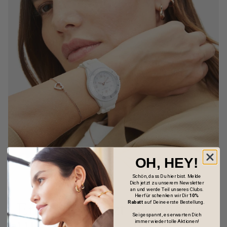
OH, HEY!
Schön, dass Du hier bist. Melde
Dich jetzt zu unserem Newsletter
an und werde Teil unseres Clubs.
Hierfür schenken wir Dir
10%
Entdecke jetzt - Tamaris
Rabatt
auf Deine erste Bestellung.
Sei gespannt, es erwarten Dich
immer wieder tolle Aktionen!