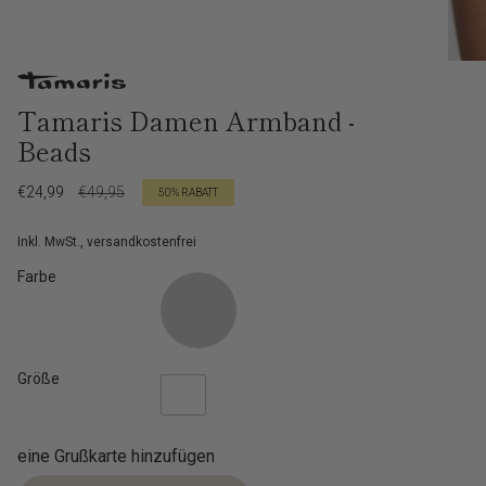
Tamaris Damen Armband -
Beads
Verkaufspreis
€24,99
Regulärer
€49,95
50%
RABATT
Preis
Inkl. MwSt., versandkostenfrei
Farbe
Größe
eine Grußkarte hinzufügen