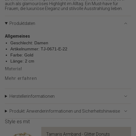
}}",
auch als glamouröses Highlight im Alltag. Ein Must-have für
"minimum_of"=>"Minimum
Frauen, die luxuriöse Eleganz und stilvolle Ausstrahlung lieben.
von
{{
Produktdaten
quantity
}}",
Allgemeines
"maximum_of"=>"Maximum
Geschlecht: Damen
von
{{
Artikelnummer: TJ-0671-E-22
quantity
Farbe: Gold
}}"}
Länge: 2 cm
Material
Material: Edelstahl
Mehr erfahren
Polierung: Poliert
Herstellerinformationen
Produkt: Anwenderinformationen und Sicherheitshinweise
Style es mit
Tamaris Armband - Glitter Donuts