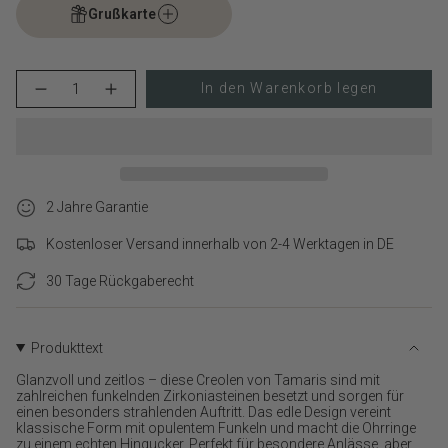
Grußkarte
{"in_cart_html"=>"
In den Warenkorb legen
Menge
Erhöhen
<span
für
Schaltfläche
class=\"quantity-
Tamaris
Menge
cart\">
Creole
-
-
Tamaris
{{
Glitter
Creole
quantity
Donuts
-
}}
verringern
Glitter
Donuts">
2 Jahre Garantie
</span>
im
Kostenloser Versand innerhalb von 2-4 Werktagen in DE
Warenkorb",
"decrease"=>"Menge
30 Tage Rückgaberecht
für
{{
product
}}
Produkttext
verringern",
Glanzvoll und zeitlos – diese Creolen von Tamaris sind mit
"multiples_of"=>"Schritte
zahlreichen funkelnden Zirkoniasteinen besetzt und sorgen für
von
einen besonders strahlenden Auftritt. Das edle Design vereint
{{
klassische Form mit opulentem Funkeln und macht die Ohrringe
quantity
zu einem echten Hingucker. Perfekt für besondere Anlässe, aber