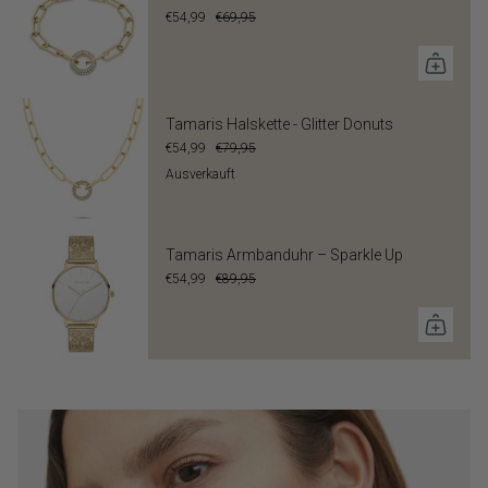
€54,99
€69,95
Tamaris Halskette - Glitter Donuts
€54,99
€79,95
Ausverkauft
Tamaris Armbanduhr – Sparkle Up
€54,99
€89,95