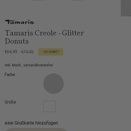
Tamaris Creole - Glitter
Donuts
Verkaufspreis
€64,99
Regulärer
€79,95
19%
RABATT
Preis
Inkl. MwSt., versandkostenfrei
Farbe
Größe
eine Grußkarte hinzufügen