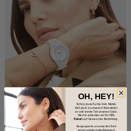
OH, HEY!
Schön, dass Du hier bist. Melde
Dich jetzt zu unserem Newsletter
an und werde Teil unseres Clubs.
Hierfür schenken wir Dir
10%
Rabatt
auf Deine erste Bestellung.
Entdecke jetzt - Tamaris
Sei gespannt, es erwarten Dich
immer wieder tolle Aktionen!