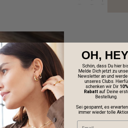
OH, HEY
Schön, dass Du hier bis
Melde Dich jetzt zu uns
Newsletter an und werde 
unseres Clubs. Hierfü
schenken wir Dir
10
Rabatt
auf Deine erst
Bestellung.
Sei gespannt, es erwarten
immer wieder tolle Aktio