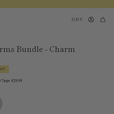
Währung
EUR €
Konto
rms Bundle - Charm
ATT
30 Tage: €29,99