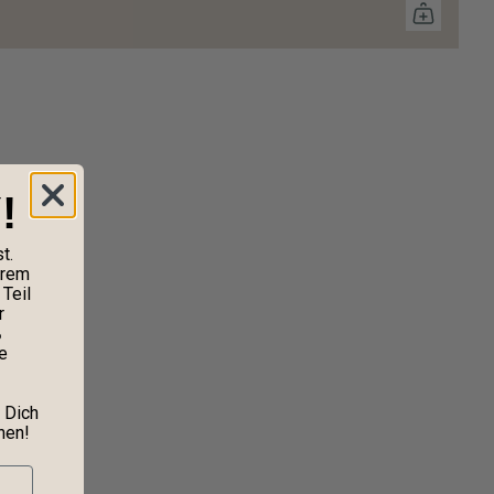
!
t.
erem
Teil
r
%
e
 Dich
nen!