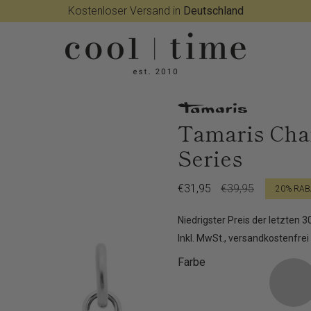
Kostenloser Versand in
Deutschland
Tamaris Cha
Series
Verkaufspreis
€31,95
Regulärer
€39,95
20%
RAB
Preis
Niedrigster Preis der letzten 
Inkl. MwSt., versandkostenfrei
Farbe