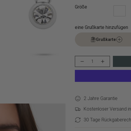
Größe
eine Grußkarte hinzufügen
Grußkarte
{"in_cart_html"=>"
Menge
Erhöhen
<span
für
Schaltfläche
class=\"quantity-
Tamaris
Menge
cart\">
Charms
-
Bundle
Tamaris
{{
-
Charms
quantity
Charm
Bundle
}}
Series
-
verringern
Charm
</span>
2 Jahre Garantie
Series">
im
Warenkorb",
Kostenloser Versand in
"decrease"=>"Menge
für
30 Tage Rückgaberech
{{
product