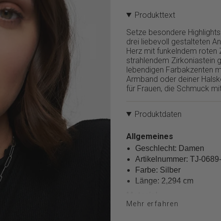
}}
Produkttext
verringern",
"multiples_of"=>"Schritte
Setze besondere Highlight
von
drei liebevoll gestalteten 
{{
Herz mit funkelndem roten 
quantity
strahlendem Zirkoniastein g
}}",
lebendigen Farbakzenten m
"minimum_of"=>"Minimum
Armband oder deiner Halske
von
für Frauen, die Schmuck mit
{{
quantity
}}",
Produktdaten
"maximum_of"=>"Maximum
von
Allgemeines
{{
Geschlecht: Damen
quantity
}}"}
Artikelnummer: TJ-0689
Farbe: Silber
Länge: 2,294 cm
Material
Mehr erfahren
Material: Edelstahl
Polierung: Poliert