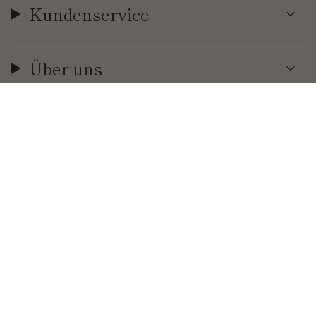
Kundenservice
Über uns
Währung
EUR €
© Cool | Time 2026
.