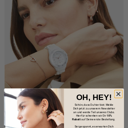
OH, HEY!
Schön, dass Du hier bist. Melde
Dich jetzt zu unserem Newsletter
an und werde Teil unseres Clubs.
Hierfür schenken wir Dir
10%
Rabatt
auf Deine erste Bestellung.
Sei gespannt, es erwarten Dich