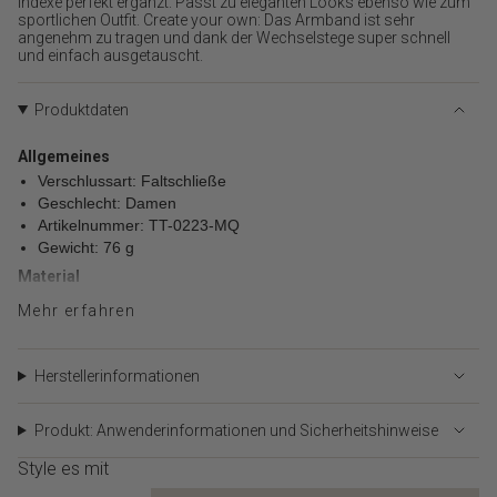
Indexe perfekt ergänzt. Passt zu eleganten Looks ebenso wie zum
quantity
sportlichen Outfit. Create your own: Das Armband ist sehr
}}",
angenehm zu tragen und dank der Wechselstege super schnell
"minimum_of"=>"Minimum
und einfach ausgetauscht.
von
{{
Produktdaten
quantity
}}",
Allgemeines
"maximum_of"=>"Maximum
Verschlussart: Faltschließe
von
{{
Geschlecht: Damen
quantity
Artikelnummer: TT-0223-MQ
}}"}
Gewicht: 76 g
Material
Material: Edelstahl
Mehr erfahren
Gehäuse
Gehäusedurchmesser: 36 mm
Herstellerinformationen
Gehäusematerial: Edelstahl
Gehäusefarbe: Schwarz
Zifferblattfarbe: Schwarz-sunray
Produkt: Anwenderinformationen und Sicherheitshinweise
Armband
Style es mit
Bandmaterial: Edelstahl
Bandfarbe: Schwarz