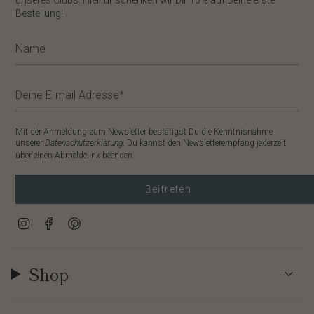
unseres Clubs. Hierfür schenken wir Dir
10%
auf Deine erste
Bestellung!
Mit der Anmeldung zum Newsletter bestätigst Du die Kenntnisnahme
unserer
Datenschutzerklärung
. Du kannst den Newsletterempfang jederzeit
über einen Abmeldelink beenden.
Beitreten
Instagram
Facebook
Pinterest
Shop