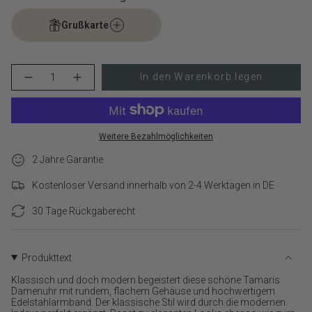
Grußkarte
{"in_cart_html"=>"
In den Warenkorb legen
Menge
Erhöhen
<span
für
Schaltfläche
class=\"quantity-
Tamaris
Menge
cart\">
Armbanduhr
-
-
Tamaris
{{
Everyday
Armbanduhr
quantity
Weitere Bezahlmöglichkeiten
Hero
-
}}
verringern
Everyday
Hero">
2 Jahre Garantie
</span>
im
Kostenloser Versand innerhalb von 2-4 Werktagen in DE
Warenkorb",
"decrease"=>"Menge
30 Tage Rückgaberecht
für
{{
product
}}
Produkttext
verringern",
Klassisch und doch modern begeistert diese schöne Tamaris
"multiples_of"=>"Schritte
Damenuhr mit rundem, flachem Gehäuse und hochwertigem
von
Edelstahlarmband. Der klassische Stil wird durch die modernen
{{