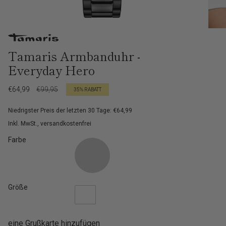
Tamaris Armbanduhr -
Everyday Hero
Verkaufspreis
€64,99
Regulärer
€99,95
35%
RABATT
Preis
Niedrigster Preis der letzten 30 Tage: €64,99
Inkl. MwSt., versandkostenfrei
Farbe
Größe
eine Grußkarte hinzufügen