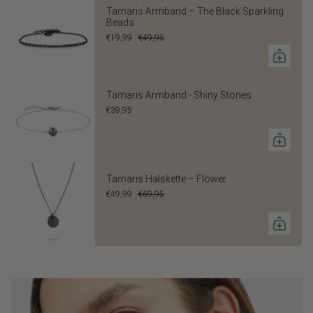
Tamaris Armband – The Black Sparkling
Technische Merkmale
Beads
Uhrwerk: Quarz
€19,99
€49,95
Wasserdichtigkeit: 3 ATM
Tamaris Armband - Shiny Stones
€39,95
Tamaris Halskette – Flower
€49,99
€69,95