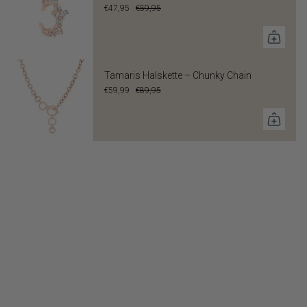
Bandfarbe: Roségold
€47,95
€59,95
Technische Merkmale
Uhrwerk: Quarz
Wasserdichtigkeit: 3 ATM
Tamaris Halskette – Chunky Chain
€59,99
€89,95