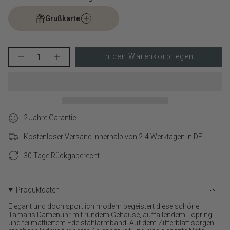
Grußkarte
{"in_cart_html"=>"
In den Warenkorb legen
Menge
Erhöhen
<span
für
Schaltfläche
class=\"quantity-
Tamaris
Menge
cart\">
Armbanduhr
-
–
Tamaris
{{
The
Armbanduhr
quantity
Modern
–
}}
Classic
The
verringern
Modern
2 Jahre Garantie
</span>
Classic">
im
Kostenloser Versand innerhalb von 2-4 Werktagen in DE
Warenkorb",
"decrease"=>"Menge
30 Tage Rückgaberecht
für
{{
product
}}
Produktdaten
verringern",
Elegant und doch sportlich modern begeistert diese schöne
"multiples_of"=>"Schritte
Tamaris Damenuhr mit rundem Gehäuse, auffallendem Topring
von
und teilmattiertem Edelstahlarmband. Auf dem Zifferblatt sorgen
{{