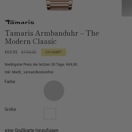
Tamaris Armbanduhr – The
Modern Classic
Verkaufspreis
€69,99
Regulärer
€149,95
53%
RABATT
Preis
Niedrigster Preis der letzten 30 Tage: €69,00
Inkl. MwSt., versandkostenfrei
Farbe
Größe
eine Grußkarte hinzufügen