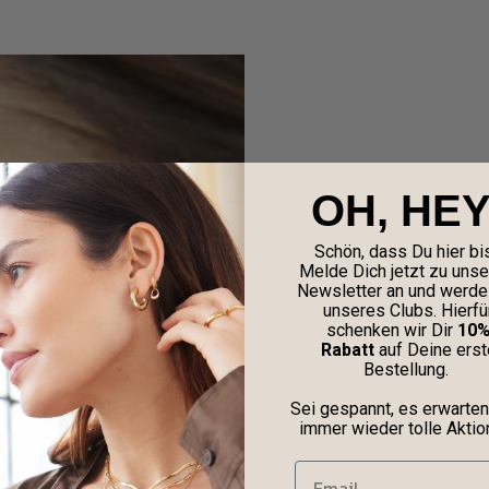
OH, HEY
Schön, dass Du hier bis
Melde Dich jetzt zu uns
Newsletter an und werde 
unseres Clubs. Hierfü
schenken wir Dir
10
Rabatt
auf Deine erst
Bestellung.
Sei gespannt, es erwarten
immer wieder tolle Aktio