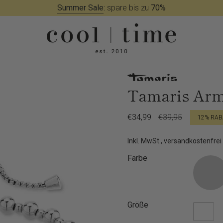
Summer Sale
:
spare bis zu
70%
Tamaris Arm
Verkaufspreis
€34,99
Regulärer
€39,95
12%
RAB
Preis
Inkl. MwSt., versandkostenfrei
Farbe
Größe