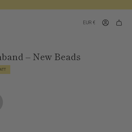
Währung
EUR €
Konto
band – New Beads
ATT