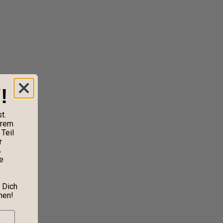
!
t.
erem
Teil
r
%
e
 Dich
nen!