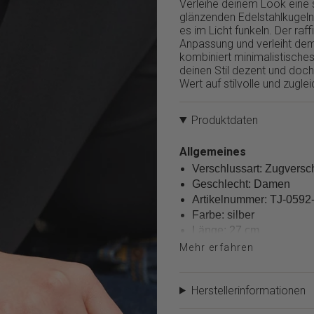
Verleihe deinem Look eine 
von
glänzenden Edelstahlkugel
{{
es im Licht funkeln. Der raf
quantity
Anpassung und verleiht de
}}",
kombiniert minimalistisches
"minimum_of"=>"Minimum
deinen Stil dezent und doch 
von
Wert auf stilvolle und zugle
{{
quantity
}}",
Produktdaten
"maximum_of"=>"Maximum
von
Allgemeines
{{
Verschlussart: Zugversc
quantity
}}"}
Geschlecht: Damen
Artikelnummer: TJ-0592
Farbe: silber
Länge: 27 cm
Gewicht: 10,01 g
Mehr erfahren
Kettenart: Beads
Material
Herstellerinformationen
Material: Edelstahl
Polierung: Poliert