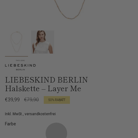
LIEBESKIND BERLIN
Halskette – Layer Me
Verkaufspreis
€39,99
Regulärer
€79,90
50%
RABATT
Preis
Inkl. MwSt., versandkostenfrei
Farbe