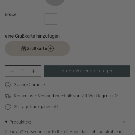
Größe
eine Grußkarte hinzufügen
Grußkarte
{"in_cart_html"=>"
In den Warenkorb legen
Menge
Erhöhen
<span
für
Schaltfläche
class=\"quantity-
LIEBESKIND
Menge
cart\">
2 Jahre Garantie
BERLIN
-
Halskette
LIEBESKIND
{{
–
BERLIN
Kostenloser Versand innerhalb von 2-4 Werktagen in DE
quantity
Layer
Halskette
}}
Me
–
verringern
Layer
30 Tage Rückgaberecht
</span>
Me">
im
Warenkorb",
Produkttext
"decrease"=>"Menge
für
Diese außergewöhnliche Kette reflektiert das Licht so strahlend,