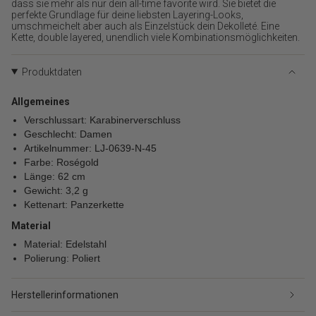
{{
dass sie mehr als nur dein all-time favorite wird. Sie bietet die
perfekte Grundlage für deine liebsten Layering-Looks,
product
umschmeichelt aber auch als Einzelstück dein Dekolleté. Eine
}}
Kette, double layered, unendlich viele Kombinationsmöglichkeiten.
verringern",
"multiples_of"=>"Schritte
von
Produktdaten
{{
quantity
Allgemeines
}}",
Verschlussart: Karabinerverschluss
"minimum_of"=>"Minimum
Geschlecht: Damen
von
Artikelnummer: LJ-0639-N-45
{{
Farbe: Roségold
quantity
Länge: 62 cm
}}",
"maximum_of"=>"Maximum
Gewicht: 3,2 g
von
Kettenart: Panzerkette
{{
Material
quantity
}}"}
Material: Edelstahl
Polierung: Poliert
Herstellerinformationen