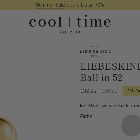
Summer Sale
:
spare bis zu
70%
LIEBESKIND 
Ball in 52
Verkaufspreis
€39,99
Regulärer
€59,90
33%
RA
Preis
Inkl. MwSt., versandkostenfrei
Farbe