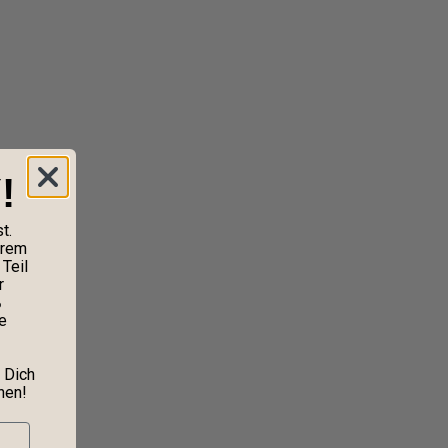
!
t.
erem
Teil
r
%
e
 Dich
nen!