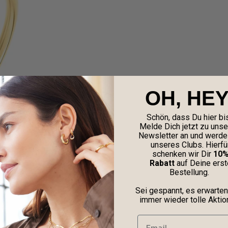
OH, HEY
Schön, dass Du hier bis
Melde Dich jetzt zu uns
Newsletter an und werde 
unseres Clubs. Hierfü
schenken wir Dir
10
Rabatt
auf Deine erst
Bestellung.
Sei gespannt, es erwarten
immer wieder tolle Aktio