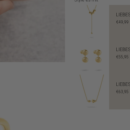
LIEBES
€49,99
LIEBES
€55,95
LIEBES
€63,95