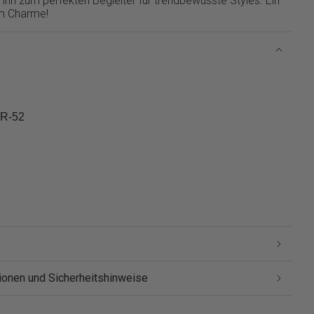
 ihn zum perfekten Begleiter für trendbewusste Styles. Ein
em Charme!
-R-52
ionen und Sicherheitshinweise