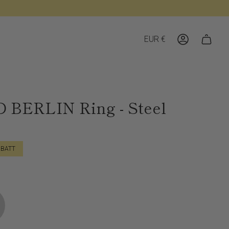
Währung
EUR €
Konto
BERLIN Ring - Steel
BATT