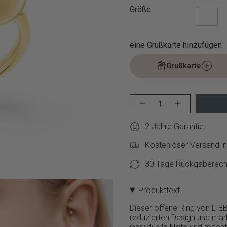
Größe
eine Grußkarte hinzufügen
Grußkarte
{"in_cart_html"=>"
Menge
Erhöhen
<span
für
Schaltfläche
class=\"quantity-
LIEBESKIND
Menge
2 Jahre Garantie
cart\">
BERLIN
-
Ring
LIEBESKIND
{{
-
BERLIN
Kostenloser Versand in
quantity
Steel
Ring
}}
Ball
-
30 Tage Rückgaberech
in
Steel
</span>
52
Ball
im
verringern
in
Warenkorb",
52">
Produkttext
"decrease"=>"Menge
für
Dieser offene Ring von LI
{{
reduzierten Design und mark
product