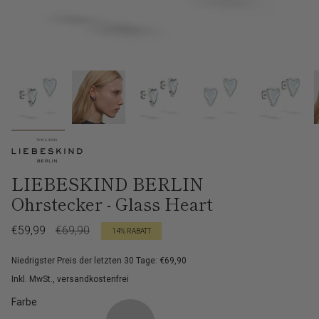
LIEBESKIND BERLIN
Ohrstecker - Glass Heart
Verkaufspreis
€59,99
Regulärer
€69,90
14%
RABATT
Preis
Niedrigster Preis der letzten 30 Tage: €69,90
Inkl. MwSt., versandkostenfrei
Farbe