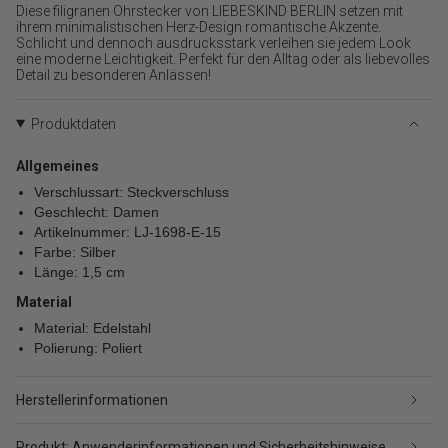
für
Diese filigranen Ohrstecker von LIEBESKIND BERLIN setzen mit
{{
ihrem minimalistischen Herz-Design romantische Akzente.
Schlicht und dennoch ausdrucksstark verleihen sie jedem Look
product
eine moderne Leichtigkeit. Perfekt für den Alltag oder als liebevolles
}}
Detail zu besonderen Anlässen!
verringern",
"multiples_of"=>"Schritte
von
Produktdaten
{{
quantity
Allgemeines
}}",
Verschlussart: Steckverschluss
"minimum_of"=>"Minimum
Geschlecht: Damen
von
Artikelnummer: LJ-1698-E-15
{{
Farbe: Silber
quantity
Länge: 1,5 cm
}}",
"maximum_of"=>"Maximum
Material
von
Material: Edelstahl
{{
Polierung: Poliert
quantity
}}"}
Herstellerinformationen
Produkt: Anwenderinformationen und Sicherheitshinweise