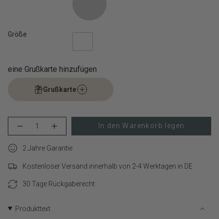
Größe
eine Grußkarte hinzufügen
Grußkarte
{"in_cart_html"=>"
In den Warenkorb legen
Menge
Erhöhen
<span
für
Schaltfläche
class=\"quantity-
LIEBESKIND
Menge
cart\">
2 Jahre Garantie
BERLIN
-
Ohrstecker
LIEBESKIND
{{
-
BERLIN
Kostenloser Versand innerhalb von 2-4 Werktagen in DE
quantity
Glass
Ohrstecker
}}
Heart
-
verringern
Glass
30 Tage Rückgaberecht
</span>
Heart">
im
Warenkorb",
Produkttext
"decrease"=>"Menge