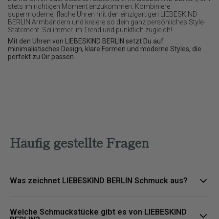
stets im richtigen Moment anzukommen. Kombiniere
supermoderne, flache Uhren mit den einzigartigen LIEBESKIND
BERLIN Armbändern und kreiere so dein ganz persönliches Style-
Statement. Sei immer im Trend und pünktlich zugleich!
Mit den Uhren von LIEBESKIND BERLIN setzt Du auf
minimalistisches Design, klare Formen und moderne Styles, die
perfekt zu Dir passen.
Häufig gestellte Fragen
Was zeichnet LIEBESKIND BERLIN Schmuck aus?
LIEBESKIND BERLIN Schmuck steht für urbane Designs, klare
Welche Schmuckstücke gibt es von LIEBESKIND
Formen und vielseitige Styles, die moderne Outfits stilvoll