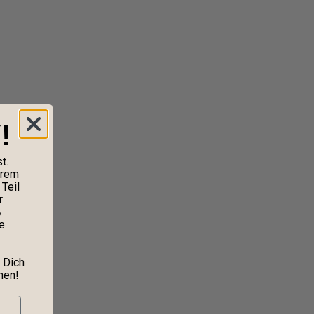
!
t.
erem
Teil
r
%
e
 Dich
nen!