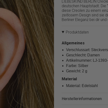
LIEBESKIND BERLIN Creole, 
product
deutschen Hauptstadt. Die 
}}
diese Creolen zu einem ein
verringern",
zeitlosem Design sind sie d
"multiples_of"=>"Schritte
Berliner Eleganz bei dir und
von
{{
quantity
Produktdaten
}}",
"minimum_of"=>"Minimum
Allgemeines
von
{{
Verschlussart: Steckver
quantity
Geschlecht: Damen
}}",
Artikelnummer: LJ-1393
"maximum_of"=>"Maximum
Farbe: Silber
von
Gewicht: 2 g
{{
quantity
Material
}}"}
Material: Edelstahl
Herstellerinformationen