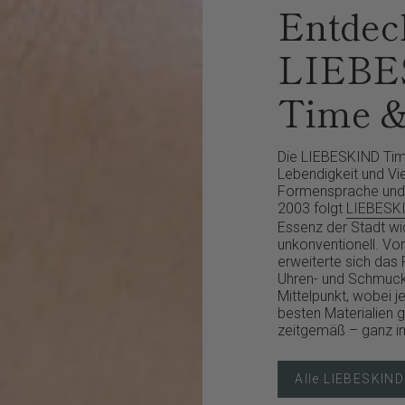
Entdeck
LIEBE
Time &
Die LIEBESKIND Time 
Lebendigkeit und Viel
Formensprache und z
2003 folgt
LIEBESK
Essenz der Stadt wid
unkonventionell. Vo
erweiterte sich das
Uhren- und Schmuckko
Mittelpunkt, wobei j
besten Materialien g
zeitgemäß – ganz im
Alle LIEBESKIN