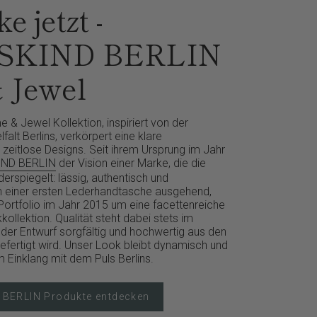
e jetzt -
SKIND BERLIN
 Jewel
& Jewel Kollektion, inspiriert von der
falt Berlins, verkörpert eine klare
eitlose Designs. Seit ihrem Ursprung im Jahr
IND BERLIN
der Vision einer Marke, die die
erspiegelt: lässig, authentisch und
n einer ersten Lederhandtasche ausgehend,
 Portfolio im Jahr 2015 um eine facettenreiche
llektion. Qualität steht dabei stets im
eder Entwurf sorgfältig und hochwertig aus den
efertigt wird. Unser Look bleibt dynamisch und
 Einklang mit dem Puls Berlins.
D BERLIN Produkte entdecken