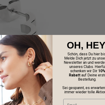
OH, HEY
Schön, dass Du hier bis
Melde Dich jetzt zu uns
Newsletter an und werde 
unseres Clubs. Hierfü
schenken wir Dir
10
Rabatt
auf Deine erst
Bestellung.
Sei gespannt, es erwarten
immer wieder tolle Aktio