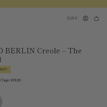
Währung
EUR €
Konto
 BERLIN Creole – The
t
BATT
30 Tage: €39,00