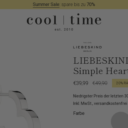
Summer Sale
:
spare bis zu
70%
LIEBESKIND
Simple Hear
Verkaufspreis
€39,99
Regulärer
€49,90
20%
RA
Preis
Niedrigster Preis der letzten 
Inkl. MwSt., versandkostenfrei
Farbe