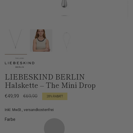
LIEBESKIND BERLIN
Halskette – The Mini Drop
Verkaufspreis
€49,99
Regulärer
€69,90
28%
RABATT
Preis
Inkl. MwSt., versandkostenfrei
Farbe