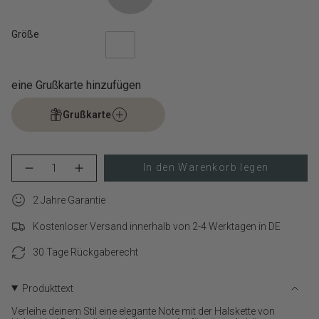
Größe
eine Grußkarte hinzufügen
Grußkarte
{"in_cart_html"=>"
In den Warenkorb legen
Menge
Erhöhen
<span
für
Schaltfläche
class=\"quantity-
LIEBESKIND
Menge
cart\">
2 Jahre Garantie
BERLIN
-
Halskette
LIEBESKIND
{{
–
BERLIN
Kostenloser Versand innerhalb von 2-4 Werktagen in DE
quantity
The
Halskette
}}
Mini
–
Drop
The
30 Tage Rückgaberecht
</span>
verringern
Mini
im
Drop">
Warenkorb",
Produkttext
"decrease"=>"Menge
für
Verleihe deinem Stil eine elegante Note mit der Halskette von