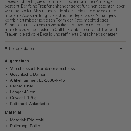
{{
Liebeskind Berlin, die durch ihren tropfenförmigen Anhänger
besticht. Der feine Tropfenanhänger sorgt für einen dezenten, aber
product
wirkungsvollen Akzent und verleiht der Halskette eine edle und
}}
moderne Ausstrahlung. Die schlichte Eleganz des Anhängers
verringern",
kombiniert mit der zeitlosen Form der Kette macht dieses
"multiples_of"=>"Schritte
Schmuckstück zu einem vielseitigen Accessoire, das sich
von
mühelos zu verschiedenen Outfits kombinieren lässt. Perfekt für
Frauen, die stilvolle Details und raffinierte Einfachheit schätzen.
{{
quantity
}}",
Produktdaten
"minimum_of"=>"Minimum
von
Allgemeines
{{
quantity
Verschlussart: Karabinerverschluss
}}",
Geschlecht: Damen
"maximum_of"=>"Maximum
Artikelnummer: LJ-1638-N-45
von
Farbe: silber
{{
Länge: 45 cm
quantity
Gewicht: 1,9 g
}}"}
Kettenart: Ankerkette
Material
Material: Edelstahl
Polierung: Poliert