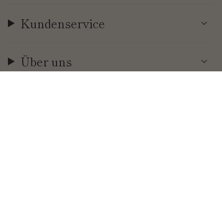
Kundenservice
Über uns
Währung
EUR €
© Cool | Time 2026
.