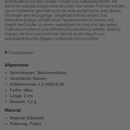
{{
und Moderne mit den runden Creolen von Liebeskind Berlin, die
durch ihr eckiges Design beeindrucken. Die runden Formen werden
product
durch markante, geometrische Akzente aufgefrischt, was diesen
}}
Ohrringen eine einzigartige, zeitgemäße Note verleiht. Das
verringern",
innovative Design schafft einen faszinierenden Kontrast und
"multiples_of"=>"Schritte
macht die Creolen zu einem vielseitigen Accessoire, das jedem
von
Outfit eine moderne und raffinierte Ausstrahlung verleiht. Ideal für
Frauen, die ihren persönlichen Stil mit einem Hauch von
{{
avantgardistischer Eleganz unterstreichen möchten.
quantity
}}",
"minimum_of"=>"Minimum
Produktdaten
von
{{
Allgemeines
quantity
Verschlussart: Steckverschluss
}}",
"maximum_of"=>"Maximum
Geschlecht: Damen
von
Artikelnummer: LJ-1650-E-20
{{
Farbe: silber
quantity
Länge: 2 cm
}}"}
Gewicht: 3,2 g
Material
Material: Edelstahl
Polierung: Poliert