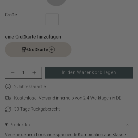
Größe
eine Grußkarte hinzufügen
Grußkarte
{"in_cart_html"=>"
In den Warenkorb legen
Menge
Erhöhen
<span
für
Schaltfläche
class=\"quantity-
LIEBESKIND
Menge
cart\">
2 Jahre Garantie
BERLIN
-
Creole
LIEBESKIND
{{
–
BERLIN
Kostenloser Versand innerhalb von 2-4 Werktagen in DE
quantity
The
Creole
}}
Love
–
Bond
The
30 Tage Rückgaberecht
</span>
verringern
Love
im
Bond">
Warenkorb",
Produkttext
"decrease"=>"Menge
für
Verleihe deinem Look eine spannende Kombination aus Klassik