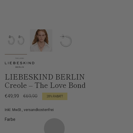
LIEBESKIND BERLIN
Creole – The Love Bond
Verkaufspreis
€49,99
Regulärer
€69,90
28%
RABATT
Preis
Inkl. MwSt., versandkostenfrei
Farbe