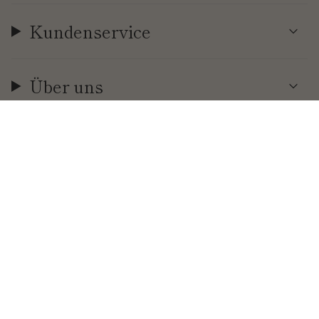
Kundenservice
Über uns
Währung
EUR €
© Cool | Time 2026
.