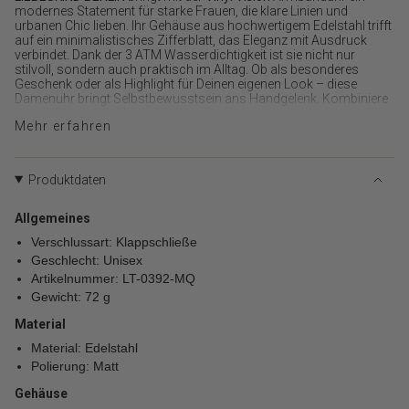
{{
modernes Statement für starke Frauen, die klare Linien und
product
urbanen Chic lieben. Ihr Gehäuse aus hochwertigem Edelstahl trifft
}}
auf ein minimalistisches Zifferblatt, das Eleganz mit Ausdruck
verbindet. Dank der 3 ATM Wasserdichtigkeit ist sie nicht nur
verringern",
stilvoll, sondern auch praktisch im Alltag. Ob als besonderes
"multiples_of"=>"Schritte
Geschenk oder als Highlight für Deinen eigenen Look – diese
von
Damenuhr bringt Selbstbewusstsein ans Handgelenk. Kombiniere
{{
sie mit Deinem Lieblings-Armband oder einer zarten Halskette für
quantity
Mehr erfahren
Damen – und setze ein Fashion-Statement, das Deine Individualität
}}",
unterstreicht.
"minimum_of"=>"Minimum
Zeig, wer Du bist – mit jedem Blick auf die Uhr.
von
Produktdaten
{{
quantity
Allgemeines
}}",
Verschlussart: Klappschließe
"maximum_of"=>"Maximum
Geschlecht: Unisex
von
Artikelnummer: LT-0392-MQ
{{
Gewicht: 72 g
quantity
}}"}
Material
Material: Edelstahl
Polierung: Matt
Gehäuse