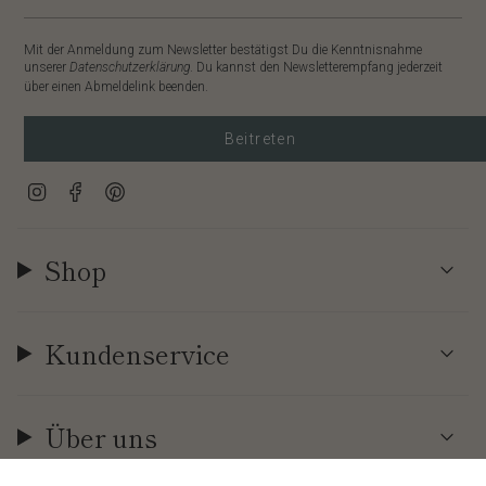
Mit der Anmeldung zum Newsletter bestätigst Du die Kenntnisnahme
unserer
Datenschutzerklärung
. Du kannst den Newsletterempfang jederzeit
über einen Abmeldelink beenden.
Beitreten
Instagram
Facebook
Pinterest
Shop
Kundenservice
Über uns