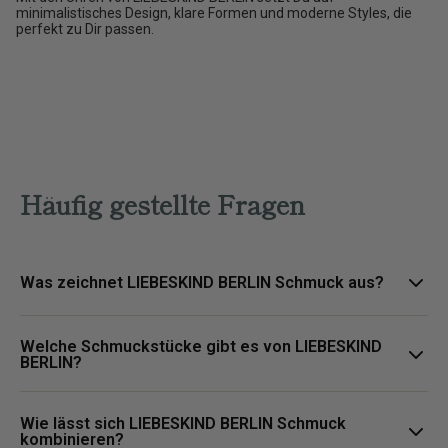
minimalistisches Design, klare Formen und moderne Styles, die
perfekt zu Dir passen.
Häufig gestellte Fragen
Was zeichnet LIEBESKIND BERLIN Schmuck aus?
LIEBESKIND BERLIN Schmuck steht für urbane Designs, klare
Welche Schmuckstücke gibt es von LIEBESKIND
Formen und vielseitige Styles, die moderne Outfits stilvoll
BERLIN?
ergänzen.
Zur Kollektion gehören unter anderem Ohrringe, Halsketten,
Wie lässt sich LIEBESKIND BERLIN Schmuck
Armbänder und Ringe für Alltag, Business und besondere
kombinieren?