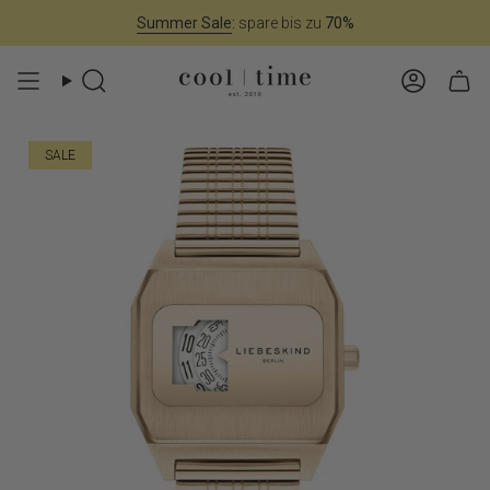
Zum
Summer Sale
:
spare bis zu
70%
Inhalt
springen
Suche
Konto
SALE