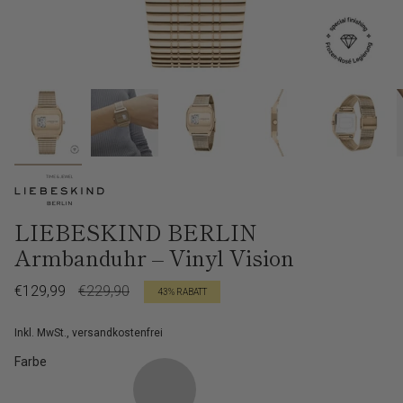
LIEBESKIND BERLIN
Armbanduhr – Vinyl Vision
Verkaufspreis
€129,99
Regulärer
€229,90
43%
RABATT
Preis
Inkl. MwSt., versandkostenfrei
Farbe