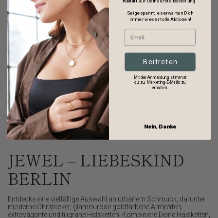
Rabatt
auf Deine erste Bestellung.
Sei gespannt, es erwarten Dich
immer wieder tolle Aktionen!
Beitreten
Mit der Anmeldung stimmst
du zu, Marketing-E-Mails zu
erhalten.
Nein, Danke
JEWEL – LIEBESKIND
BERLIN
Entdecke eine vielfältige Auswahl an urbanem Schmuck, darunter
moderne Ohrstecker, glamouröse goldfarbene Armreifen,
extravagante und filigrane Halsketten. Kombiniere Deine Halsketten,