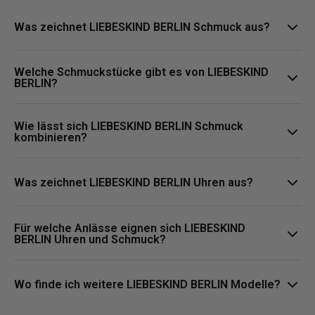
Was zeichnet LIEBESKIND BERLIN Schmuck aus?
LIEBESKIND BERLIN Schmuck steht für urbane Designs, klare
Welche Schmuckstücke gibt es von LIEBESKIND
Formen und vielseitige Styles, die moderne Outfits stilvoll
BERLIN?
ergänzen.
Zur Kollektion gehören unter anderem Ohrringe, Halsketten,
Wie lässt sich LIEBESKIND BERLIN Schmuck
Armbänder und Ringe für Alltag, Business und besondere
kombinieren?
Anlässe.
LIEBESKIND BERLIN Schmuck lässt sich vielseitig kombinieren
und passt zu unterschiedlichen Stilrichtungen, von dezent bis
Was zeichnet LIEBESKIND BERLIN Uhren aus?
modisch akzentuiert.
LIEBESKIND BERLIN Uhren stehen für minimalistisches Design,
Für welche Anlässe eignen sich LIEBESKIND
klare Formen und moderne Looks, die sich ideal für Alltag,
BERLIN Uhren und Schmuck?
Business und besondere Anlässe eignen.
Die Kollektion eignet sich für Alltag, Büro und besondere
Anlässe, da sich die Modelle vielseitig kombinieren lassen.
Wo finde ich weitere LIEBESKIND BERLIN Modelle?