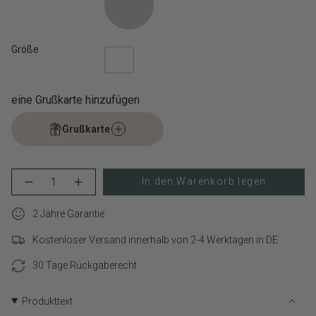
Größe
eine Grußkarte hinzufügen
Grußkarte
{"in_cart_html"=>"
In den Warenkorb legen
Menge
Erhöhen
<span
für
Schaltfläche
class=\"quantity-
LIEBESKIND
Menge
cart\">
2 Jahre Garantie
BERLIN
-
Armband
LIEBESKIND
{{
–
BERLIN
Kostenloser Versand innerhalb von 2-4 Werktagen in DE
quantity
My
Armband
}}
Heart
–
verringern
My
30 Tage Rückgaberecht
</span>
Heart">
im
Warenkorb",
Produkttext
"decrease"=>"Menge