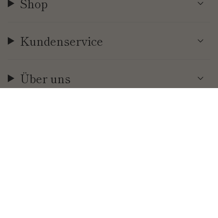
Shop
Kundenservice
Über uns
Währung
EUR €
© Cool | Time 2026
.