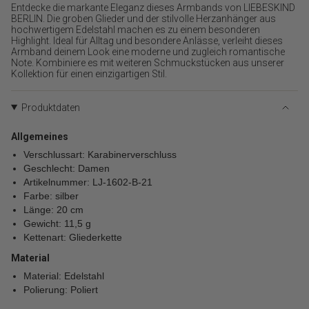
für
Entdecke die markante Eleganz dieses Armbands von LIEBESKIND
{{
BERLIN. Die groben Glieder und der stilvolle Herzanhänger aus
hochwertigem Edelstahl machen es zu einem besonderen
product
Highlight. Ideal für Alltag und besondere Anlässe, verleiht dieses
}}
Armband deinem Look eine moderne und zugleich romantische
verringern",
Note. Kombiniere es mit weiteren Schmuckstücken aus unserer
"multiples_of"=>"Schritte
Kollektion für einen einzigartigen Stil.
von
{{
Produktdaten
quantity
}}",
"minimum_of"=>"Minimum
Allgemeines
von
Verschlussart: Karabinerverschluss
{{
Geschlecht: Damen
quantity
Artikelnummer: LJ-1602-B-21
}}",
Farbe: silber
"maximum_of"=>"Maximum
Länge: 20 cm
von
Gewicht: 11,5 g
{{
Kettenart: Gliederkette
quantity
}}"}
Material
Material: Edelstahl
Polierung: Poliert