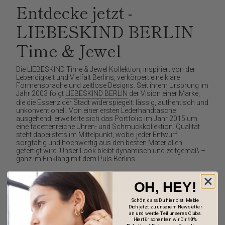
Entdecke jetzt -
LIEBESKIND BERLIN
Time & Jewel
Die LIEBESKIND Time & Jewel Kollektion, inspiriert von der
Lebendigkeit und Vielfalt Berlins, verkörpert eine klare
Formensprache und zeitlose Designs. Seit ihrem Ursprung im
Jahr 2003 folgt
LIEBESKIND BERLIN
der Vision einer Marke,
die die Essenz der Stadt widerspiegelt: lässig, authentisch und
unkonventionell. Von einer ersten Lederhandtasche
ausgehend, erweiterte sich das Portfolio im Jahr 2015 um
eine facettenreiche Uhren- und Schmuckkollektion. Qualität
steht dabei stets im Mittelpunkt, wobei jeder Entwurf
sorgfältig und hochwertig aus den besten Materialien
gefertigt wird. Unser Look bleibt dynamisch und zeitgemäß –
ganz im Einklang mit dem Puls Berlins.
Alle LIEBESKIND BERLIN Produkte entdecken
OH, HEY!
Schön, dass Du hier bist. Melde
Dich jetzt zu unserem Newsletter
an und werde Teil unseres Clubs.
Hierfür schenken wir Dir
10%