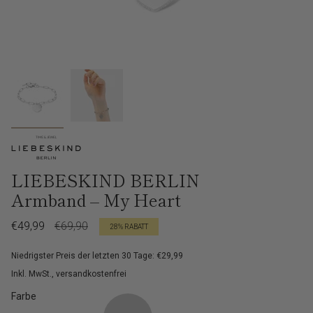
LIEBESKIND BERLIN
Armband – My Heart
Verkaufspreis
€49,99
Regulärer
€69,90
28%
RABATT
Preis
Niedrigster Preis der letzten 30 Tage: €29,99
Inkl. MwSt., versandkostenfrei
Farbe