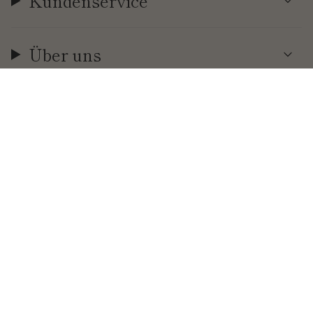
Kundenservice
Über uns
Währung
EUR €
© Cool | Time 2026
.