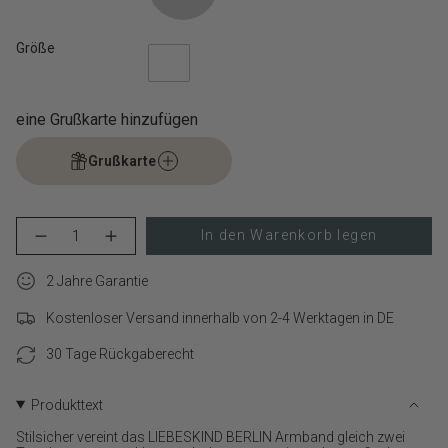
Größe
eine Grußkarte hinzufügen
Grußkarte
{"in_cart_html"=>"
In den Warenkorb legen
Menge
Erhöhen
<span
für
Schaltfläche
class=\"quantity-
LIEBESKIND
Menge
cart\">
2 Jahre Garantie
BERLIN
-
Armband
LIEBESKIND
{{
–
BERLIN
Kostenloser Versand innerhalb von 2-4 Werktagen in DE
quantity
The
Armband
}}
Broken
–
Heart
The
30 Tage Rückgaberecht
</span>
verringern
Broken
im
Heart">
Warenkorb",
Produkttext
"decrease"=>"Menge
für
Stilsicher vereint das LIEBESKIND BERLIN Armband gleich zwei