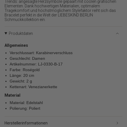
{{
Trends: angesagte Herzsymbole gepaart mit coolen grafischen
Elementen. Dank hochwertigen Materialien, optimalem
product
Tragekomfort und höchstmöglichem Stylefaktor reiht sich das
}}
Bracelet perfekt in die Welt der LIEBESKIND BERLIN
verringern",
Schmuckkollektion ein.
"multiples_of"=>"Schritte
von
{{
Produktdaten
quantity
}}",
Allgemeines
"minimum_of"=>"Minimum
Verschlussart: Karabinerverschluss
von
Geschlecht: Damen
{{
Artikelnummer: LJ-0330-B-17
quantity
Farbe: Roségold
}}",
Länge: 20 cm
"maximum_of"=>"Maximum
Gewicht: 2 g
von
Kettenart: Venezianerkette
{{
quantity
Material
}}"}
Material: Edelstahl
Polierung: Poliert
Herstellerinformationen