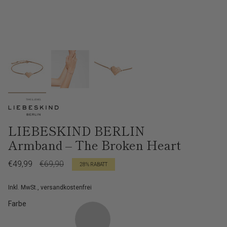
LIEBESKIND BERLIN
Armband – The Broken Heart
Verkaufspreis
€49,99
Regulärer
€69,90
28%
RABATT
Preis
Inkl. MwSt., versandkostenfrei
Farbe