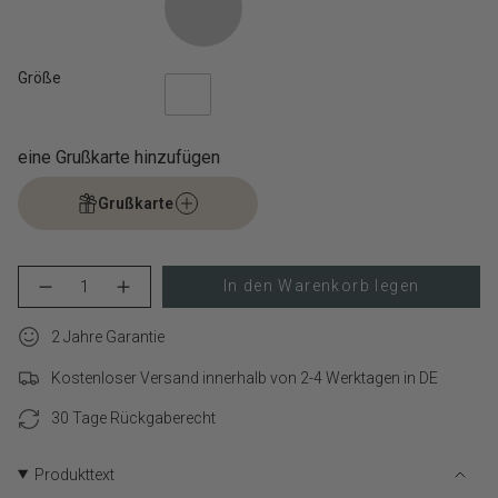
Größe
eine Grußkarte hinzufügen
Grußkarte
{"in_cart_html"=>"
In den Warenkorb legen
Menge
Erhöhen
<span
für
Schaltfläche
class=\"quantity-
LIEBESKIND
Menge
cart\">
2 Jahre Garantie
BERLIN
-
Halskette
LIEBESKIND
{{
–
BERLIN
Kostenloser Versand innerhalb von 2-4 Werktagen in DE
quantity
Logo
Halskette
}}
Basic
–
verringern
Logo
30 Tage Rückgaberecht
</span>
Basic">
im
Warenkorb",
Produkttext
"decrease"=>"Menge