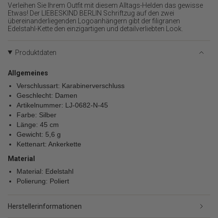
für
Verleihen Sie Ihrem Outfit mit diesem Alltags-Helden das gewisse
{{
Etwas! Der LIEBESKIND BERLIN Schriftzug auf den zwei
übereinanderliegenden Logoanhängern gibt der filigranen
product
Edelstahl-Kette den einzigartigen und detailverliebten Look.
}}
verringern",
"multiples_of"=>"Schritte
Produktdaten
von
{{
Allgemeines
quantity
Verschlussart: Karabinerverschluss
}}",
Geschlecht: Damen
"minimum_of"=>"Minimum
von
Artikelnummer: LJ-0682-N-45
{{
Farbe: Silber
quantity
Länge: 45 cm
}}",
Gewicht: 5,6 g
"maximum_of"=>"Maximum
Kettenart: Ankerkette
von
Material
{{
quantity
Material: Edelstahl
}}"}
Polierung: Poliert
Herstellerinformationen