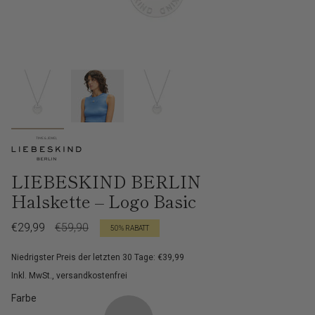
LIEBESKIND BERLIN
Halskette – Logo Basic
Verkaufspreis
€29,99
Regulärer
€59,90
50%
RABATT
Preis
Niedrigster Preis der letzten 30 Tage: €39,99
Inkl. MwSt., versandkostenfrei
Farbe