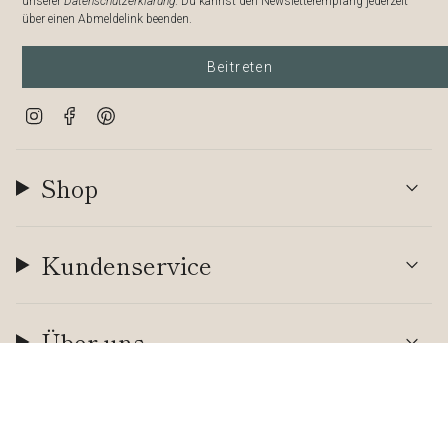
unserer
Datenschutzerklärung
. Du kannst den Newsletterempfang jederzeit
über einen Abmeldelink beenden.
Beitreten
Instagram
Facebook
Pinterest
Shop
Kundenservice
Über uns
Währung
EUR €