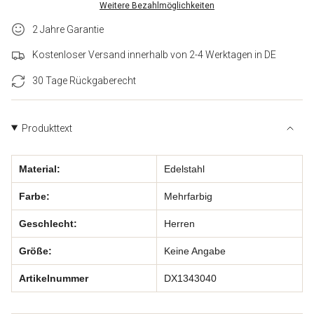
quantity
Weitere Bezahlmöglichkeiten
Basic
–
}}
Link
The
verringern
Basic
2 Jahre Garantie
</span>
Link">
im
Kostenloser Versand innerhalb von 2-4 Werktagen in DE
Warenkorb",
"decrease"=>"Menge
30 Tage Rückgaberecht
für
{{
product
}}
Produkttext
verringern",
"multiples_of"=>"Schritte
von
Material:
Edelstahl
{{
quantity
Farbe:
Mehrfarbig
}}",
"minimum_of"=>"Minimum
Geschlecht:
Herren
von
{{
Größe:
Keine Angabe
quantity
}}",
Artikelnummer
DX1343040
"maximum_of"=>"Maximum
von
{{