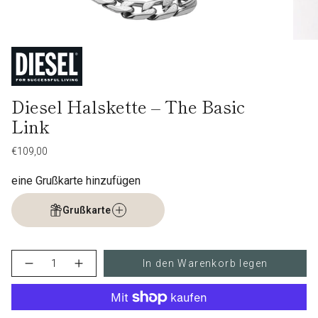
Diesel Halskette – The Basic
Link
Regulärer
€109,00
Preis
eine Grußkarte hinzufügen
Grußkarte
{"in_cart_html"=>"
In den Warenkorb legen
Menge
Erhöhen
<span
für
Schaltfläche
class=\"quantity-
Diesel
Menge
cart\">
Halskette
-
–
Diesel
{{
The
Halskette