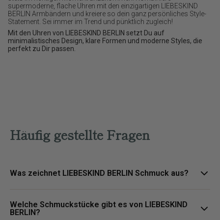
supermoderne, flache Uhren mit den einzigartigen LIEBESKIND
BERLIN Armbändern und kreiere so dein ganz persönliches Style-
Statement. Sei immer im Trend und pünktlich zugleich!
Mit den Uhren von LIEBESKIND BERLIN setzt Du auf
minimalistisches Design, klare Formen und moderne Styles, die
perfekt zu Dir passen.
Häufig gestellte Fragen
Was zeichnet LIEBESKIND BERLIN Schmuck aus?
LIEBESKIND BERLIN Schmuck steht für urbane Designs, klare
Welche Schmuckstücke gibt es von LIEBESKIND
Formen und vielseitige Styles, die moderne Outfits stilvoll
BERLIN?
ergänzen.