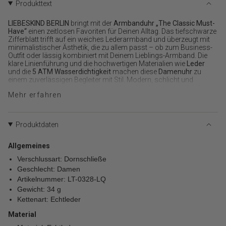
Produkttext
"decrease"=>"Menge
für
LIEBESKIND BERLIN
bringt mit der
Armbanduhr „The Classic Must-
{{
Have“
einen zeitlosen Favoriten für Deinen Alltag. Das tiefschwarze
product
Zifferblatt trifft auf ein weiches Lederarmband und überzeugt mit
}}
minimalistischer Ästhetik, die zu allem passt – ob zum Business-
Outfit oder lässig kombiniert mit Deinem Lieblings-Armband. Die
verringern",
klare Linienführung und die hochwertigen Materialien wie
Leder
"multiples_of"=>"Schritte
und die
5 ATM Wasserdichtigkeit
machen diese
Damenuhr
zu
von
einem zuverlässigen Begleiter mit Stil. Modern, schlicht und
{{
selbstbewusst – diese Uhr lässt sich perfekt layern und verleiht
quantity
Mehr erfahren
Deinem Look eine edle Note.
}}",
Dein neues Lieblingsstück für jeden Tag wartet auf Dich.
"minimum_of"=>"Minimum
von
Produktdaten
{{
quantity
Allgemeines
}}",
Verschlussart: Dornschließe
"maximum_of"=>"Maximum
Geschlecht: Damen
von
Artikelnummer: LT-0328-LQ
{{
Gewicht: 34 g
quantity
Kettenart: Echtleder
}}"}
Material