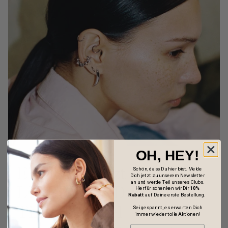
OH, HEY!
Entdecke jetzt -
Schön, dass Du hier bist. Melde
Dich jetzt zu unserem Newsletter
an und werde Teil unseres Clubs.
LIEBESKIND BERLIN
Hierfür schenken wir Dir
10%
Rabatt
auf Deine erste Bestellung.
Time & Jewel
Sei gespannt, es erwarten Dich
immer wieder tolle Aktionen!