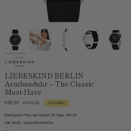
LIEBESKIND BERLIN
Armbanduhr – The Classic
Must-Have
Verkaufspreis
€89,99
Regulärer
€199,90
55%
RABATT
Preis
Niedrigster Preis der letzten 30 Tage: €89,99
Inkl. MwSt., versandkostenfrei