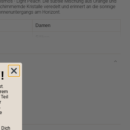
osmos - Light Peach. Die subtile Mischung aus Orange und
chimmernde Kristalle veredelt und erinnert an die sonnige
Sonnenuntergangs am Horizont.
Damen
Silikon
rosa
Kunststoff
!
18 mm
ieße
Quarz
t.
erem
Teil
022458
r
%
e
toff
 Dich