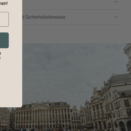
nen!
mm
ationen und Sicherheitshinweise
t
u