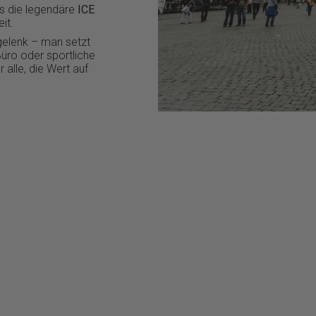
s die legendäre
ICE
it.
gelenk – man setzt
Büro oder sportliche
 alle, die Wert auf