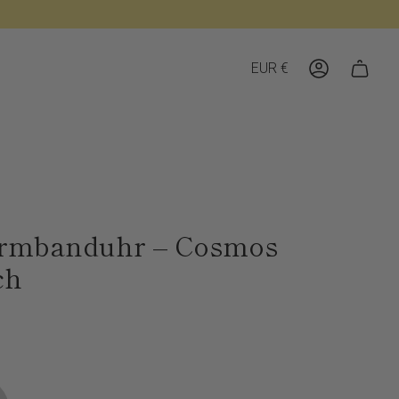
Währung
EUR €
Konto
rmbanduhr – Cosmos
ch