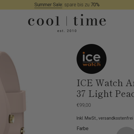
Summer Sale
:
spare bis zu
70%
ICE Watch A
37 Light Pea
Regulärer
€99,00
Preis
Inkl. MwSt., versandkostenfrei
Farbe