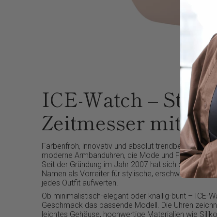
ICE-Watch – Styli
Zeitmesser mit Ch
Farbenfroh, innovativ und absolut trendbewusst –
I
moderne Armbanduhren, die Mode und Funktion per
Seit der Gründung im Jahr 2007 hat sich die Marke 
Namen als Vorreiter für stylische, erschwingliche U
jedes Outfit aufwerten.
Ob minimalistisch-elegant oder knallig-bunt – ICE-Wa
Geschmack das passende Modell. Die Uhren zeichne
leichtes Gehäuse, hochwertige Materialien wie Silik