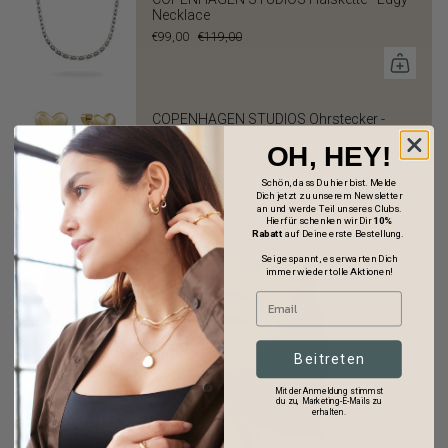
Necklace
€99,00
€119,00
COPENHAGEN STUDIOS Ohrstecker -
Puffy Heart
OH, HEY!
€119,00
Schön, dass Du hier bist. Melde
Dich jetzt zu unserem Newsletter
an und werde Teil unseres Clubs.
Hierfür schenken wir Dir
10%
Rabatt
auf Deine erste Bestellung.
Sei gespannt, es erwarten Dich
immer wieder tolle Aktionen!
Beitreten
Mit der Anmeldung stimmst
du zu, Marketing-E-Mails zu
erhalten.