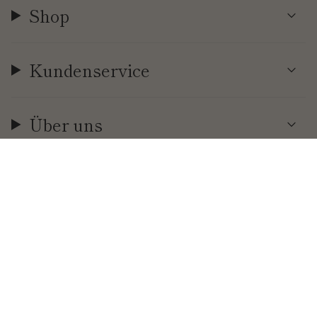
Shop
Kundenservice
Über uns
Währung
EUR €
© Cool | Time 2026
.