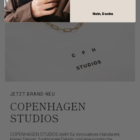
Nein, Danke
JETZT BRAND-NEU
COPENHAGEN
STUDIOS
COPENHAGEN STUDIOS steht für innovatives Handwerk,
klares Design, funktionale Details und eine nordische