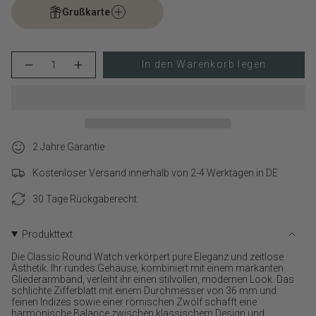
Grußkarte
{"in_cart_html"=>"
In den Warenkorb legen
Menge
Erhöhen
<span
für
Schaltfläche
class=\"quantity-
COPENHAGEN
Menge
cart\">
STUDIOS
-
Armbanduhr
COPENHAGEN
{{
-
STUDIOS
quantity
Round
Armbanduhr
}}
Watch
-
2 Jahre Garantie
verringern
Round
</span>
Watch">
im
Kostenloser Versand innerhalb von 2-4 Werktagen in DE
Warenkorb",
"decrease"=>"Menge
30 Tage Rückgaberecht
für
{{
product
Produkttext
}}
Die Classic Round Watch verkörpert pure Eleganz und zeitlose
verringern",
Ästhetik. Ihr rundes Gehäuse, kombiniert mit einem markanten
"multiples_of"=>"Schritte
Gliederarmband, verleiht ihr einen stilvollen, modernen Look. Das
von
schlichte Zifferblatt mit einem Durchmesser von 36 mm und
{{
feinen Indizes sowie einer römischen Zwölf schafft eine
quantity
harmonische Balance zwischen klassischem Design und