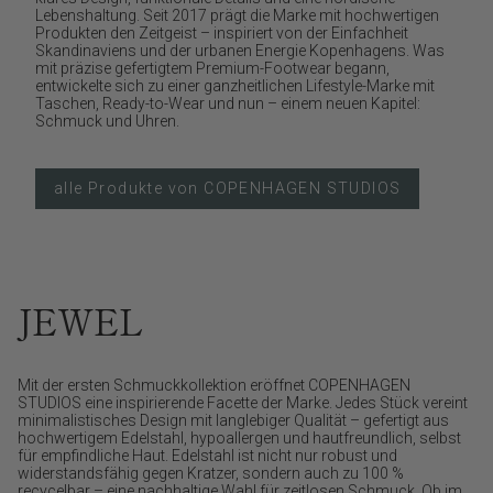
Lebenshaltung. Seit 2017 prägt die Marke mit hochwertigen
Produkten den Zeitgeist – inspiriert von der Einfachheit
Skandinaviens und der urbanen Energie Kopenhagens. Was
mit präzise gefertigtem Premium-Footwear begann,
entwickelte sich zu einer ganzheitlichen Lifestyle-Marke mit
Taschen, Ready-to-Wear und nun – einem neuen Kapitel:
Schmuck und Uhren.
alle Produkte von COPENHAGEN STUDIOS
JEWEL
Mit der ersten Schmuckkollektion eröffnet COPENHAGEN
STUDIOS eine inspirierende Facette der Marke. Jedes Stück vereint
minimalistisches Design mit langlebiger Qualität – gefertigt aus
hochwertigem Edelstahl, hypoallergen und hautfreundlich, selbst
für empfindliche Haut. Edelstahl ist nicht nur robust und
widerstandsfähig gegen Kratzer, sondern auch zu 100 %
recycelbar – eine nachhaltige Wahl für zeitlosen Schmuck. Ob im