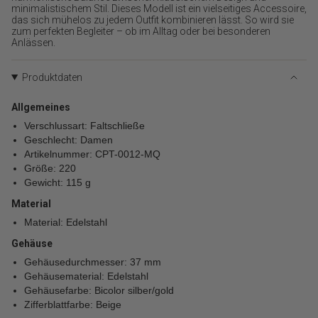
}}",
minimalistischem Stil. Dieses Modell ist ein vielseitiges Accessoire,
das sich mühelos zu jedem Outfit kombinieren lässt. So wird sie
"minimum_of"=>"Minimum
zum perfekten Begleiter – ob im Alltag oder bei besonderen
von
Anlässen.
{{
quantity
}}",
Produktdaten
"maximum_of"=>"Maximum
von
Allgemeines
{{
Verschlussart: Faltschließe
quantity
Geschlecht: Damen
}}"}
Artikelnummer: CPT-0012-MQ
Größe: 220
Gewicht: 115 g
Material
Material: Edelstahl
Gehäuse
Gehäusedurchmesser: 37 mm
Gehäusematerial: Edelstahl
Gehäusefarbe: Bicolor silber/gold
Zifferblattfarbe: Beige