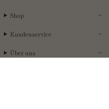
Shop
Kundenservice
Über uns
Währung
EUR €
© Cool | Time 2026
.