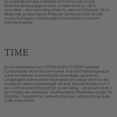
für empfindliche Haut. Edelstahl ist nicht nur robust und
widerstandsfähig gegen Kratzer, sondern auch zu 100 %
recycelbar – eine nachhaltige Wahl für zeitlosen Schmuck. Ob im
Alltag oder zu besonderen Anlässen: Die klaren Linien und die
nordische Eleganz machen jedes Schmuckstück zu einem
stilvollen Begleiter.
TIME
Die Uhrenkollektion von COPENHAGEN STUDIOS verbindet
Funktionalität mit nordischer Klarheit. Robuste Edelstahlgehäuse,
solide Armbänder und kratzfestes Mineralglas garantieren
Langlebigkeit, während das minimalistische Design den Puls des
modernen Lebens widerspiegelt. Mit einer Wasserresistenz von 3
bis 5 ATM sind die Uhren perfekt für den Alltag – ob bei der Arbeit, in
der Freizeit oder unterwegs. Hautfreundliche Materialien sorgen für
höchsten Tragekomfort, während das klare, zeitlose Design jedes
Outfit unterstreicht.