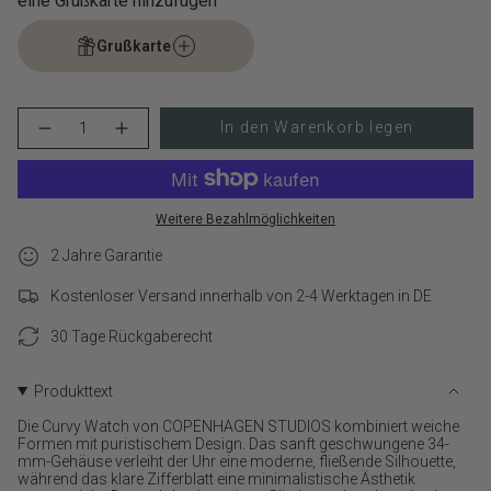
eine Grußkarte hinzufügen
Grußkarte
{"in_cart_html"=>"
In den Warenkorb legen
Menge
Erhöhen
<span
für
Schaltfläche
class=\"quantity-
COPENHAGEN
Menge
cart\">
STUDIOS
-
Armbanduhr
COPENHAGEN
{{
-
STUDIOS
quantity
Weitere Bezahlmöglichkeiten
Curved
Armbanduhr
}}
Watch
-
2 Jahre Garantie
verringern
Curved
</span>
Watch">
im
Kostenloser Versand innerhalb von 2-4 Werktagen in DE
Warenkorb",
"decrease"=>"Menge
30 Tage Rückgaberecht
für
{{
product
Produkttext
}}
Die Curvy Watch von COPENHAGEN STUDIOS kombiniert weiche
verringern",
Formen mit puristischem Design. Das sanft geschwungene 34-
"multiples_of"=>"Schritte
mm-Gehäuse verleiht der Uhr eine moderne, fließende Silhouette,
von
während das klare Zifferblatt eine minimalistische Ästhetik