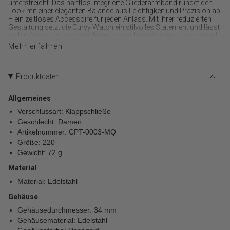
{{
unterstreicht. Das nahtlos integrierte Gliederarmband rundet den
quantity
Look mit einer eleganten Balance aus Leichtigkeit und Präzision ab
}}",
– ein zeitloses Accessoire für jeden Anlass. Mit ihrer reduzierten
Gestaltung setzt die Curvy Watch ein stilvolles Statement und lässt
"minimum_of"=>"Minimum
sich mühelos zu verschiedenen Looks kombinieren – von casual
von
bis elegant. Die hochwertige Verarbeitung sorgt für angenehmen
Mehr erfahren
{{
Tragekomfort, während das ungewöhnliche Gehäusedesign der
quantity
Uhr einen individuellen Charakter verleiht. Ein moderner Klassiker
}}",
für alle, die klare Linien und subtile Details schätzen.
Produktdaten
"maximum_of"=>"Maximum
von
{{
Allgemeines
quantity
Verschlussart: Klappschließe
}}"}
Geschlecht: Damen
Artikelnummer: CPT-0003-MQ
Größe: 220
Gewicht: 72 g
Material
Material: Edelstahl
Gehäuse
Gehäusedurchmesser: 34 mm
Gehäusematerial: Edelstahl