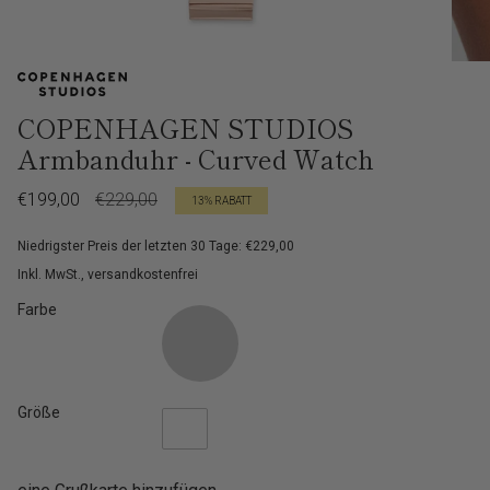
COPENHAGEN STUDIOS
Armbanduhr - Curved Watch
Verkaufspreis
€199,00
Regulärer
€229,00
13%
RABATT
Preis
Niedrigster Preis der letzten 30 Tage: €229,00
Inkl. MwSt., versandkostenfrei
Farbe
Größe