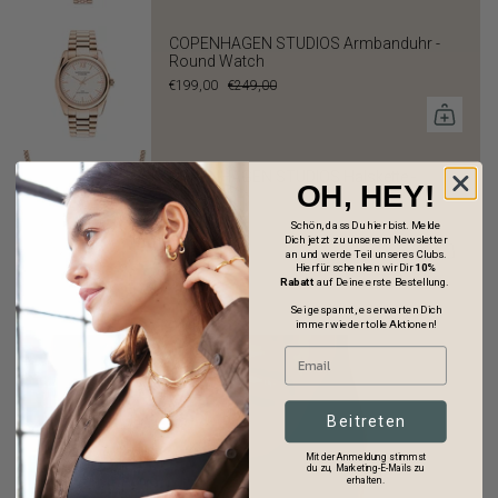
COPENHAGEN STUDIOS Armbanduhr -
Round Watch
€199,00
€249,00
COPENHAGEN STUDIOS Halskette -
OH, HEY!
Glittery
€99,00
Schön, dass Du hier bist. Melde
Dich jetzt zu unserem Newsletter
an und werde Teil unseres Clubs.
Hierfür schenken wir Dir
10%
Rabatt
auf Deine erste Bestellung.
Sei gespannt, es erwarten Dich
immer wieder tolle Aktionen!
Beitreten
Mit der Anmeldung stimmst
du zu, Marketing-E-Mails zu
erhalten.