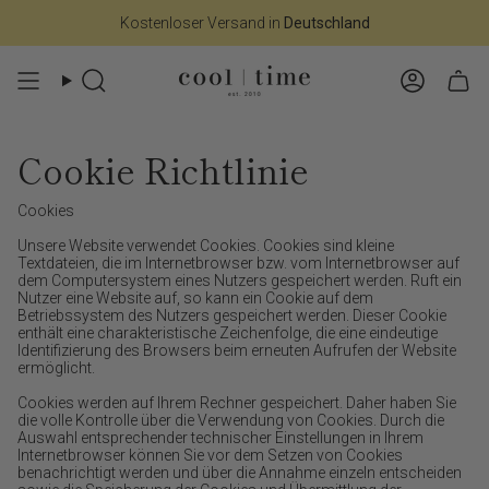
Zum
Kostenloser Versand in
Deutschland
Inhalt
springen
Suche
Konto
Cookie Richtlinie
Cookies
Unsere Website verwendet Cookies. Cookies sind kleine
Textdateien, die im Internetbrowser bzw. vom Internetbrowser auf
dem Computersystem eines Nutzers gespeichert werden. Ruft ein
Nutzer eine Website auf, so kann ein Cookie auf dem
Betriebssystem des Nutzers gespeichert werden. Dieser Cookie
enthält eine charakteristische Zeichenfolge, die eine eindeutige
Identifizierung des Browsers beim erneuten Aufrufen der Website
ermöglicht.
Cookies werden auf Ihrem Rechner gespeichert. Daher haben Sie
die volle Kontrolle über die Verwendung von Cookies. Durch die
Auswahl entsprechender technischer Einstellungen in Ihrem
Internetbrowser können Sie vor dem Setzen von Cookies
benachrichtigt werden und über die Annahme einzeln entscheiden