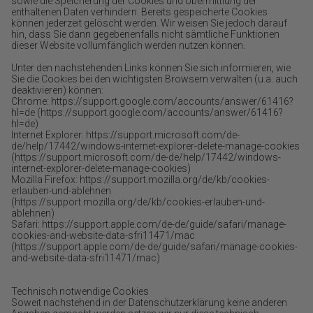
sowie die Speicherung der Cookies und Übermittlung der
enthaltenen Daten verhindern. Bereits gespeicherte Cookies
können jederzeit gelöscht werden. Wir weisen Sie jedoch darauf
hin, dass Sie dann gegebenenfalls nicht sämtliche Funktionen
dieser Website vollumfänglich werden nutzen können.
Unter den nachstehenden Links können Sie sich informieren, wie
Sie die Cookies bei den wichtigsten Browsern verwalten (u.a. auch
deaktivieren) können:
Chrome: https://support.google.com/accounts/answer/61416?
hl=de (https://support.google.com/accounts/answer/61416?
hl=de)
Internet Explorer: https://support.microsoft.com/de-
de/help/17442/windows-internet-explorer-delete-manage-cookies
(https://support.microsoft.com/de-de/help/17442/windows-
internet-explorer-delete-manage-cookies)
Mozilla Firefox: https://support.mozilla.org/de/kb/cookies-
erlauben-und-ablehnen
(https://support.mozilla.org/de/kb/cookies-erlauben-und-
ablehnen)
Safari: https://support.apple.com/de-de/guide/safari/manage-
cookies-and-website-data-sfri11471/mac
(https://support.apple.com/de-de/guide/safari/manage-cookies-
and-website-data-sfri11471/mac)
Technisch notwendige Cookies
Soweit nachstehend in der Datenschutzerklärung keine anderen