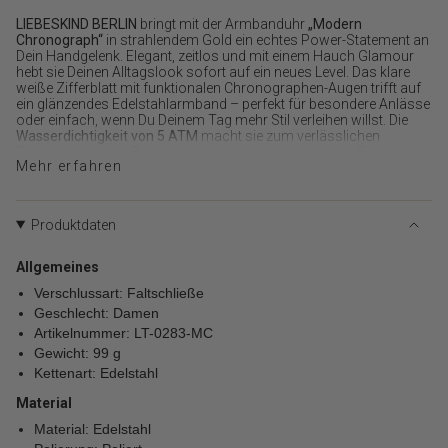
für
LIEBESKIND BERLIN
bringt mit der Armbanduhr
„Modern
{{
Chronograph“
in strahlendem Gold ein echtes Power-Statement an
product
Dein Handgelenk. Elegant, zeitlos und mit einem Hauch Glamour
}}
hebt sie Deinen Alltagslook sofort auf ein neues Level. Das klare
weiße Zifferblatt mit funktionalen Chronographen-Augen trifft auf
verringern",
ein glänzendes Edelstahlarmband – perfekt für besondere Anlässe
"multiples_of"=>"Schritte
oder einfach, wenn Du Deinem Tag mehr Stil verleihen willst. Die
von
Wasserdichtigkeit von 5 ATM
macht sie zum verlässlichen
{{
Begleiter, während Du mit diesem stilvollen Accessoire Deine
quantity
Mehr erfahren
Individualität betonst. Eine
moderne Damenuhr
, die in keiner
}}",
Sammlung fehlen darf.
"minimum_of"=>"Minimum
Zeige Deine elegante Seite – mit einem Hauch Berliner
von
Selbstbewusstsein.
Produktdaten
{{
quantity
Allgemeines
}}",
Verschlussart: Faltschließe
"maximum_of"=>"Maximum
Geschlecht: Damen
von
Artikelnummer: LT-0283-MC
{{
Gewicht: 99 g
quantity
Kettenart: Edelstahl
}}"}
Material
Material: Edelstahl