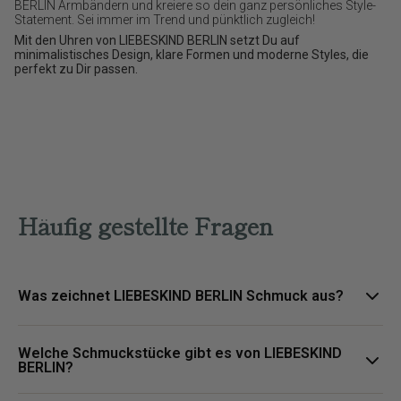
BERLIN Armbändern und kreiere so dein ganz persönliches Style-
Statement. Sei immer im Trend und pünktlich zugleich!
Mit den Uhren von LIEBESKIND BERLIN setzt Du auf
minimalistisches Design, klare Formen und moderne Styles, die
perfekt zu Dir passen.
Häufig gestellte Fragen
Was zeichnet LIEBESKIND BERLIN Schmuck aus?
LIEBESKIND BERLIN Schmuck steht für urbane Designs, klare
Welche Schmuckstücke gibt es von LIEBESKIND
Formen und vielseitige Styles, die moderne Outfits stilvoll
BERLIN?
ergänzen.