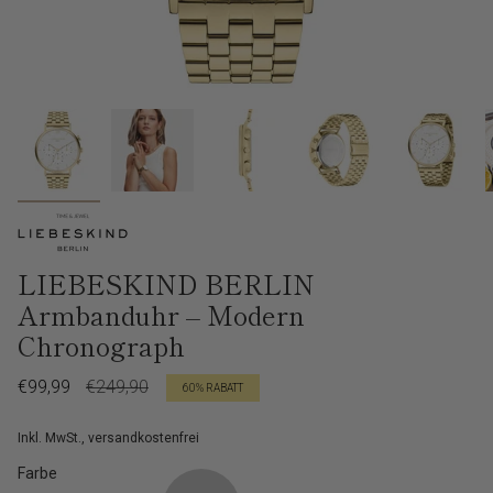
LIEBESKIND BERLIN
Armbanduhr – Modern
Chronograph
Verkaufspreis
€99,99
Regulärer
€249,90
60%
RABATT
Preis
Inkl. MwSt., versandkostenfrei
Farbe