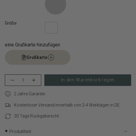
Größe
eine Grußkarte hinzufügen
Grußkarte
{"in_cart_html"=>"
In den Warenkorb legen
Menge
Erhöhen
<span
für
Schaltfläche
class=\"quantity-
LIEBESKIND
Menge
cart\">
2 Jahre Garantie
BERLIN
-
Armbanduhr
LIEBESKIND
{{
–
BERLIN
Kostenloser Versand innerhalb von 2-4 Werktagen in DE
quantity
Modern
Armbanduhr
}}
Chronograph
–
verringern
Modern
30 Tage Rückgaberecht
</span>
Chronograph">
im
Warenkorb",
Produkttext
"decrease"=>"Menge