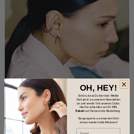
OH, HEY!
Entdecke jetzt -
Schön, dass Du hier bist. Melde
Dich jetzt zu unserem Newsletter
LIEBESKIND BERLIN
an und werde Teil unseres Clubs.
Hierfür schenken wir Dir
10%
Rabatt
auf Deine erste Bestellung.
Time & Jewel
Sei gespannt, es erwarten Dich
immer wieder tolle Aktionen!
Die LIEBESKIND Time & Jewel Kollektion, inspiriert von der
Lebendigkeit und Vielfalt Berlins, verkörpert eine klare