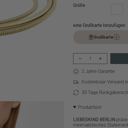
Größe
eine Grußkarte hinzufügen
Grußkarte
{"in_cart_html"=>"
Menge
Erhöhen
<span
für
Schaltfläche
class=\"quantity-
LIEBESKIND
Menge
2 Jahre Garantie
cart\">
BERLIN
-
Armband
LIEBESKIND
{{
–
BERLIN
Kostenloser Versand in
quantity
The
Armband
}}
Sleek
–
30 Tage Rückgaberech
verringern
The
</span>
Sleek">
im
Warenkorb",
Produkttext
"decrease"=>"Menge
für
LIEBESKIND BERLIN
präse
{{
minimalistisches Statement 
product