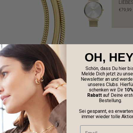
LIEBE
€79,99
OH, HEY
Schön, dass Du hier bis
Melde Dich jetzt zu uns
Newsletter an und werde 
unseres Clubs. Hierfü
schenken wir Dir
10
Rabatt
auf Deine erst
Bestellung.
Sei gespannt, es erwarten
immer wieder tolle Aktio