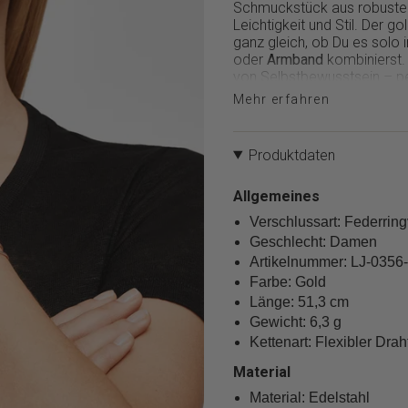
Schmuckstück aus robustem
}}
Leichtigkeit und Stil. Der 
verringern",
ganz gleich, ob Du es solo 
"multiples_of"=>"Schritte
oder
Armband
kombinierst. 
von
von Selbstbewusstsein – per
{{
für jeden Tag mit dem gewi
quantity
Mehr erfahren
}}",
Setze ein goldenes Zeichen f
"minimum_of"=>"Minimum
von
Produktdaten
{{
quantity
Allgemeines
}}",
"maximum_of"=>"Maximum
Verschlussart: Federrin
von
Geschlecht: Damen
{{
Artikelnummer: LJ-0356
quantity
Farbe: Gold
}}"}
Länge: 51,3 cm
Gewicht: 6,3 g
Kettenart: Flexibler Dra
Material
Material: Edelstahl