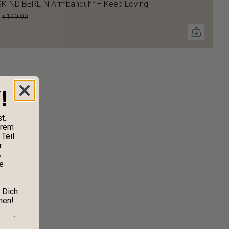
SKIND BERLIN Armbanduhr – Keep Loving
€149,90
!
t.
erem
Teil
r
%
e
 Dich
nen!