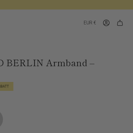
Währung
EUR €
Konto
 BERLIN Armband –
BATT