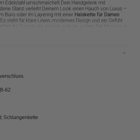
 Edelstahl umschmeichelt Dein Handgelenk mit
goldene Glanz verleiht Deinem Look einen Hauch von Luxus –
im Büro oder im Layering mit einer
Halskette für Damen
Es steht für klare Linien, modernes Design und ein Gefühl
fekt für Frauen, die wissen, was sie wollen. Ein Must-have
ssen Etwas.
ür Deine innere Stärke – mit stilvoller Zurückhaltung.
gverschluss
-B-62
ht; Schlangenkette