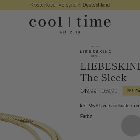
Kostenloser Versand in
Deutschland
LIEBESKIND
The Sleek
Verkaufspreis
€49,99
Regulärer
€69,90
28%
RA
Preis
Inkl. MwSt., versandkostenfrei
Farbe