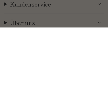
Kundenservice
Über uns
Währung
EUR €
© Cool | Time 2026
.