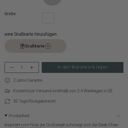
Größe
eine Grußkarte hinzufügen
Grußkarte
{"in_cart_html"=>"
In den Warenkorb legen
Menge
Erhöhen
<span
für
Schaltfläche
class=\"quantity-
LIEBESKIND
Menge
cart\">
2 Jahre Garantie
BERLIN
-
Halskette
LIEBESKIND
{{
–
BERLIN
Kostenloser Versand innerhalb von 2-4 Werktagen in DE
quantity
The
Halskette
}}
Sleek
–
verringern
The
30 Tage Rückgaberecht
</span>
Sleek">
im
Warenkorb",
Produkttext
"decrease"=>"Menge
für
Inspiriert vom Flow der Großstadt schmiegt sich die Sleek Chain