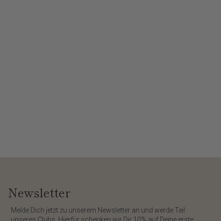
Newsletter
​Melde Dich jetzt zu unserem
Newsletter
an und werde Teil
unseres Clubs. Hierfür schenken wir Dir
10%
auf Deine erste