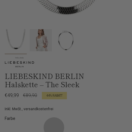
LIEBESKIND BERLIN
Halskette – The Sleek
Verkaufspreis
€49,99
Regulärer
€89,90
44%
RABATT
Preis
Inkl. MwSt., versandkostenfrei
Farbe