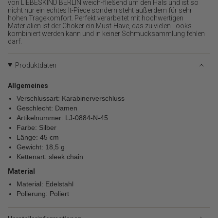
{{
von LIEBESKIND BERLIN weich-fließend um den Hals und ist so
nicht nur ein echtes It-Piece sondern steht außerdem für sehr
product
hohen Tragekomfort. Perfekt verarbeitet mit hochwertigen
}}
Materialien ist der Choker ein Must-Have, das zu vielen Looks
verringern",
kombiniert werden kann und in keiner Schmucksammlung fehlen
"multiples_of"=>"Schritte
darf.
von
{{
Produktdaten
quantity
}}",
"minimum_of"=>"Minimum
Allgemeines
von
Verschlussart: Karabinerverschluss
{{
Geschlecht: Damen
quantity
Artikelnummer: LJ-0884-N-45
}}",
Farbe: Silber
"maximum_of"=>"Maximum
Länge: 45 cm
von
Gewicht: 18,5 g
{{
Kettenart: sleek chain
quantity
}}"}
Material
Material: Edelstahl
Polierung: Poliert