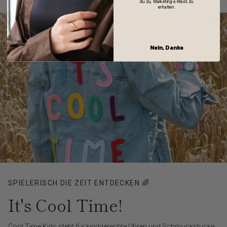
du zu, Marketing-E-Mails zu
erhalten.
Nein, Danke
SPIELERISCH DIE ZEIT ENTDECKEN 🌈
It's Cool Time!
Cool Time Kids steht für kindgerechte Uhren und Schmuckstücke,