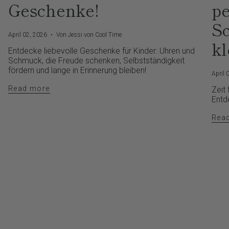
Geschenke!
p
S
April 02, 2026
Von Jessi von Cool Time
kl
Entdecke liebevolle Geschenke für Kinder: Uhren und
Schmuck, die Freude schenken, Selbstständigkeit
fördern und lange in Erinnerung bleiben!
April 
Read more
Zeit
Entd
Rea