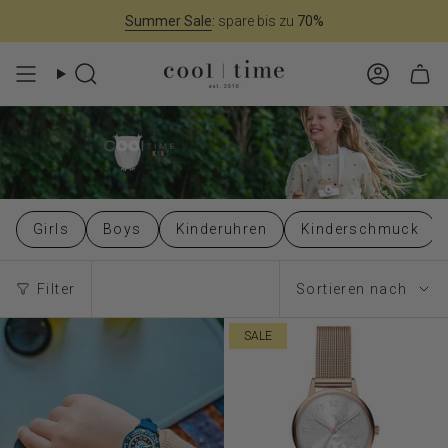
Zum
Summer Sale
:
spare bis zu
70%
Inhalt
springen
Suche
Konto
Girls
Boys
Kinderuhren
Kinderschmuck
Sortieren
Filter
Sortieren nach
nach
SALE