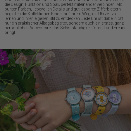
die Design, Funktion und Spaß perfekt miteinander verbinden. Mit
bunten Farben, liebevollen Details und gut lesbaren Zifferblättern
begleiten die Kollektionen Kinder auf ihrem Weg, die Uhrzeit zu
lernen und ihren eigenen Stil zu entdecken. Jede Uhr ist dabei nicht
nur ein praktischer Alltagsbegleiter, sondern auch ein erstes, ganz
persönliches Accessoire, das Selbstständigkeit fördert und Freude
bringt.