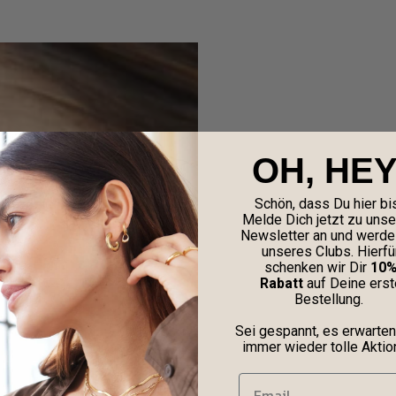
OH, HEY
Schön, dass Du hier bis
Melde Dich jetzt zu uns
Newsletter an und werde 
unseres Clubs. Hierfü
schenken wir Dir
10
Rabatt
auf Deine erst
Bestellung.
Sei gespannt, es erwarten
immer wieder tolle Aktio