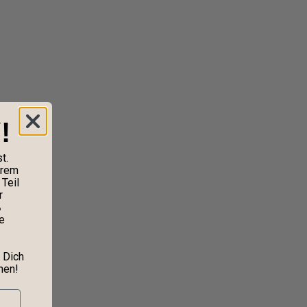
!
t.
erem
Teil
r
%
e
 Dich
nen!