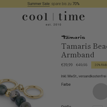
Summer Sale
:
spare bis zu
70%
Tamaris Bea
Armband
Verkaufspreis
€39,99
Regulärer
€49,95
20%
RAB
Preis
Inkl. MwSt., versandkostenfrei
Farbe
Größe