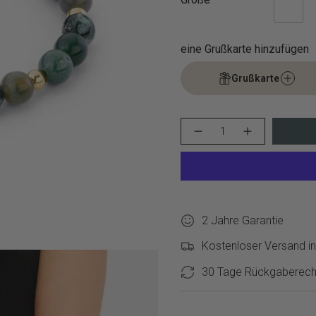
eine Grußkarte hinzufügen
Grußkarte
{"in_cart_html"=>"
Menge
Erhöhen
<span
für
Schaltfläche
class=\"quantity-
Tamaris
Menge
cart\">
Beads
-
–
Tamaris
{{
Moosagate
Beads
quantity
Armband
–
}}
verringern
Moosagate
Armband">
</span>
2 Jahre Garantie
im
Warenkorb",
Kostenloser Versand in
"decrease"=>"Menge
für
30 Tage Rückgaberech
{{
product
}}