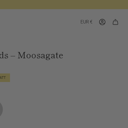
Währung
EUR €
Konto
ds – Moosagate
ATT