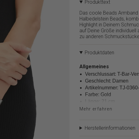
Produkttext
verringern",
"multiples_of"=>"Schritte
Das coole Beads Armband vo
von
Halbedelstein Beads, kombi
{{
Highlight in Deinem Schmuck
quantity
auf Deine Größe individuell
}}",
zu anderen Schmuckstücken
"minimum_of"=>"Minimum
von
{{
Produktdaten
quantity
}}",
Allgemeines
"maximum_of"=>"Maximum
Verschlussart: T-Bar-Ve
von
{{
Geschlecht: Damen
quantity
Artikelnummer: TJ-0360
}}"}
Farbe: Gold
Länge: 21 cm
Gewicht: 11,56 g
Mehr erfahren
Kettenart: Beads
Material
Herstellerinformationen
Material: Edelstahl
Polierung: Poliert