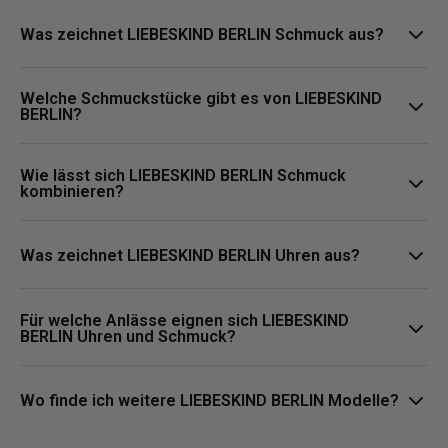
Was zeichnet LIEBESKIND BERLIN Schmuck aus?
LIEBESKIND BERLIN Schmuck steht für urbane Designs, klare
Welche Schmuckstücke gibt es von LIEBESKIND
Formen und vielseitige Styles, die moderne Outfits stilvoll
BERLIN?
ergänzen.
Zur Kollektion gehören unter anderem Ohrringe, Halsketten,
Wie lässt sich LIEBESKIND BERLIN Schmuck
Armbänder und Ringe für Alltag, Business und besondere
kombinieren?
Anlässe.
LIEBESKIND BERLIN Schmuck lässt sich vielseitig kombinieren
und passt zu unterschiedlichen Stilrichtungen, von dezent bis
Was zeichnet LIEBESKIND BERLIN Uhren aus?
modisch akzentuiert.
LIEBESKIND BERLIN Uhren stehen für minimalistisches Design,
Für welche Anlässe eignen sich LIEBESKIND
klare Formen und moderne Looks, die sich ideal für Alltag,
BERLIN Uhren und Schmuck?
Business und besondere Anlässe eignen.
Die Kollektion eignet sich für Alltag, Büro und besondere
Anlässe, da sich die Modelle vielseitig kombinieren lassen.
Wo finde ich weitere LIEBESKIND BERLIN Modelle?
Weitere Modelle findest Du in der LIEBESKIND BERLIN Schmuck-