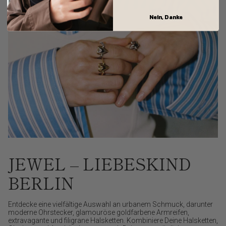
Nein, Danke
JEWEL – LIEBESKIND
BERLIN
Entdecke eine vielfältige Auswahl an urbanem Schmuck, darunter
moderne Ohrstecker, glamouröse goldfarbene Armreifen,
extravagante und filigrane Halsketten. Kombiniere Deine Halsketten,