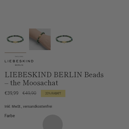
LIEBESKIND BERLIN Beads
– the Moosachat
Verkaufspreis
€39,99
Regulärer
€49,90
20%
RABATT
Preis
Inkl. MwSt., versandkostenfrei
Farbe