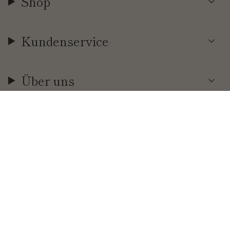
Shop
Kundenservice
Über uns
Währung
EUR €
© Cool | Time 2026
.