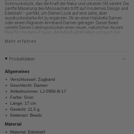
{{
Schmuckstück, das die Kraft der Natur und urbanen Stil vereint. Die
product
sanfte Maserung des Moosachats trifft auf modernes Design und
}}
Edelstahl – perfekt, um Deinen Look auf eine zarte, aber
ausdrucksstarke Art zu ergänzen. Ob an einer Halskette Damen
verringern",
oder einem filigranen Armband Damen getragen: Dieser Bead
"multiples_of"=>"Schritte
verleiht Deinen Lieblingsstücken einen neuen, natürlichen Akzent.
von
Ideal für moderne Frauen, die Individualität lieben und auch bei
{{
Accessoires auf Qualität setzen. Entdecke, wie dieser Bead Deinen
quantity
Mehr erfahren
Stil auf eine zeitlose und zugleich moderne Weise bereichert – und
}}",
dabei mühelos mit Deiner Lieblingsuhr oder schönen Damenuhren
harmoniert.
"minimum_of"=>"Minimum
von
Erwecke Deine Schmucklieblinge zu neuem Leben – mit einem
Produktdaten
Hauch von Natur und ganz viel Persönlichkeit!
{{
quantity
Allgemeines
}}",
Verschlussart: Zugband
"maximum_of"=>"Maximum
Geschlecht: Damen
von
Artikelnummer: LJ-0956-B-17
{{
Farbe: Grün
quantity
Länge: 17 cm
}}"}
Gewicht: 11,5 g
Kettenart: Beads
Material
Material: Edelstahl