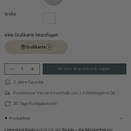
Größe
eine Grußkarte hinzufügen
Grußkarte
{"in_cart_html"=>"
In den Warenkorb legen
Menge
Erhöhen
<span
für
Schaltfläche
class=\"quantity-
LIEBESKIND
Menge
cart\">
2 Jahre Garantie
BERLIN
-
Beads
LIEBESKIND
{{
–
BERLIN
Kostenloser Versand innerhalb von 2-4 Werktagen in DE
quantity
the
Beads
}}
Moosachat
–
verringern
the
30 Tage Rückgaberecht
</span>
Moosachat">
im
Warenkorb",
Produkttext
"decrease"=>"Menge
für
Liebeskind Berlin
bringt mit den
Beads – the Moosachat
ein